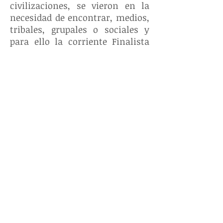
civilizaciones, se vieron en la
necesidad de encontrar, medios,
tribales, grupales o sociales y
para ello la corriente Finalista
del Derecho, Se involucra en
todo el contexto. Bajo diferentes
deidades, pero con conceptos y
necesidades próximas. Por
ejemplo en los sistemas de
gobierno o de la valoración de la
vida. Claramente, pueden
analizarse los estilos de
convivencia. Americano-
europeos u occidentales y los
orientales.
En la Argentina, sin involucrar a
otros países, fruto de la
colonización y la conquista. El
concepto de Convivencia, al