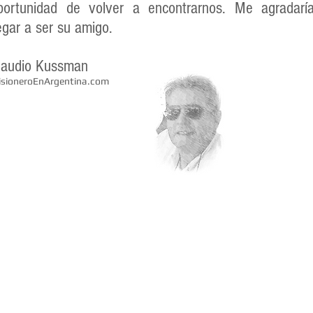
portunidad de volver a encontrarnos. Me agradarí
legar a ser su amigo.
laudio Kussman
isioneroEnArgentina.com