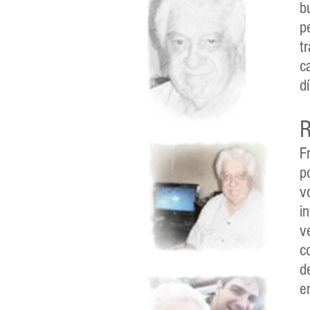
b
p
t
c
d
R
F
p
v
i
v
c
d
e