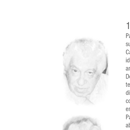
1
P
s
C
i
a
D
t
d
c
e
P
a