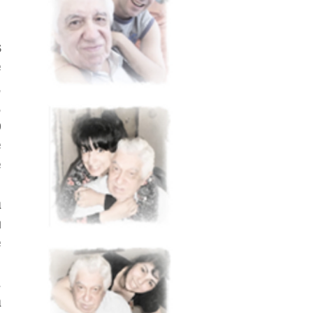
s
e
,
,
o
e
e
a
n
e
.
a