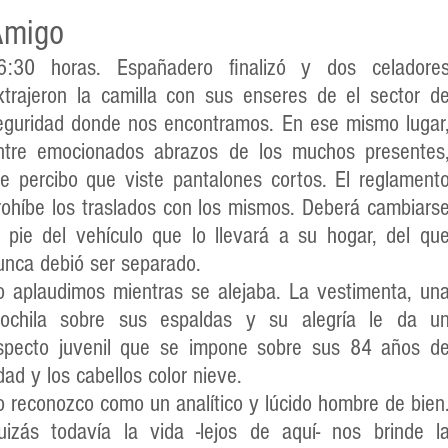
Amigo
6:30 horas. Españadero finalizó y dos celadore
xtrajeron la camilla con sus enseres de el sector d
eguridad donde nos encontramos. En ese mismo lugar
ntre emocionados abrazos de los muchos presentes
e percibo que viste pantalones cortos. El reglament
rohíbe los traslados con los mismos. Deberá cambiars
l pie del vehículo que lo llevará a su hogar, del qu
unca debió ser separado.
o aplaudimos mientras se alejaba. La vestimenta, un
ochila sobre sus espaldas y su alegría le da u
specto juvenil que se impone sobre sus 84 años d
dad y los cabellos color nieve.
o reconozco como un analítico y lúcido hombre de bien
uizás todavía la vida -lejos de aquí- nos brinde l