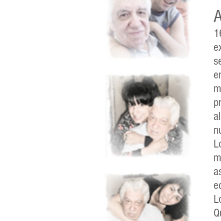
1
e
s
e
m
p
a
n
L
m
a
e
L
Q