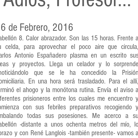
6 de Febrero, 2016
abellón 8. Calor abrazador. Son las 15 horas. Frente 
u celda, para aprovechar el poco aire que circula
arlos Antonio Españadero plasma en un escrito su
deas y proyectos. Llega un celador y lo sorprend
noticiándolo que se le ha concedido la Prisió
omiciliaria. En una hora será trasladado. Para el allí
erminó el ahogo y la monótona rutina. Envía el aviso 
iferentes prisioneros entre los cuales me encuentro 
omienza con sus febriles preparativos recogiendo 
mbalando todas sus posesiones. Me acerco a s
abellón -distante a unos ochenta metros del mío, l
brazo y con René Langlois -también presente- vamos 