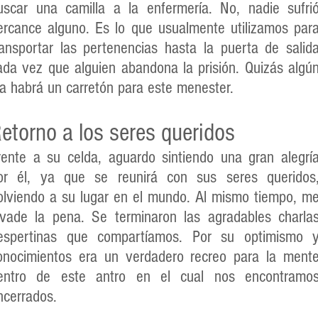
uscar una camilla a la enfermería. No, nadie sufri
ercance alguno. Es lo que usualmente utilizamos par
ransportar las pertenencias hasta la puerta de salid
ada vez que alguien abandona la prisión. Quizás algú
ía habrá un carretón para este menester.
etorno a los seres queridos
rente a su celda, aguardo sintiendo una gran alegrí
or él, ya que se reunirá con sus seres queridos
olviendo a su lugar en el mundo. Al mismo tiempo, m
nvade la pena. Se terminaron las agradables charla
espertinas que compartíamos. Por su optimismo 
onocimientos era un verdadero recreo para la ment
entro de este antro en el cual nos encontramo
ncerrados.