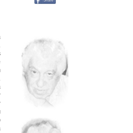
Share
a
,
s
e
n
,
a
y
y
u
o
a