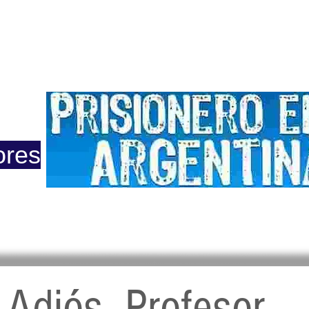
ero
Opinión
Actuacion
Prensa
Reportajes
Colu
ores
 2015
Adiós, Profesor...