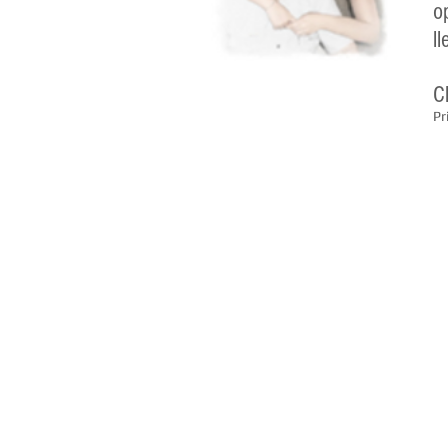
o
l
C
Pr