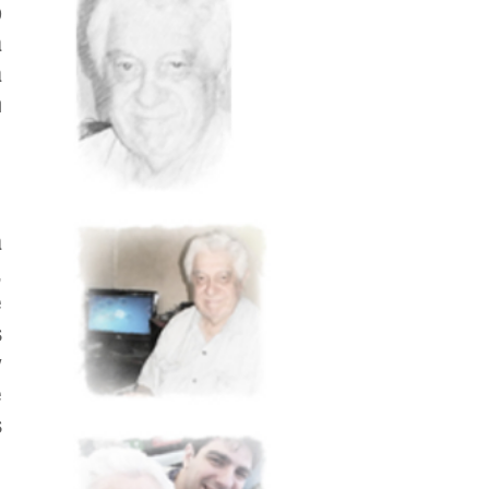
ó
a
a
n
a
,
e
s
y
e
s