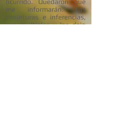
ocurrido. Quedaron que
me informarán. Las
conjeturas e inferencias,
son múltiples y las dejo
libradas a la imaginación
de quienes lean estas
breves líneas. Ahora
espero que no se nos
cobre el pedido no
realizado de las tan
mentadas empanadas.
Pero bueno todo puede
ser ¿no? ¿O acaso no
pasé 17 meses en prisión
y mi futuro y el de mi
familia no son
totalmente inciertos al