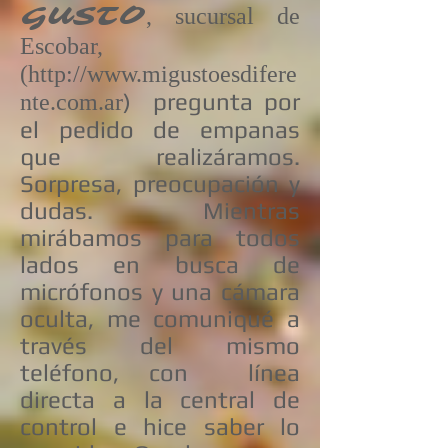
GUSTO
, sucursal de
Escobar,
(
http://www.migustoesdifere
) pregunta por
nte.com.ar
el pedido de empanas
que realizáramos.
Sorpresa, preocupación y
dudas. Mientras
mirábamos para todos
lados en busca de
micrófonos y una cámara
oculta, me comuniqué a
través del mismo
teléfono, con línea
directa a la central de
control e hice saber lo