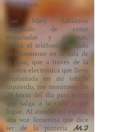
19.50 horas.
Con Mary habíamos
terminado de cenar
empanadas y gaseosas.
Suena el teléfono instalado
recientemente en la sala de
la casa, que a través de la
pulsera electrónica que llevo
implantada en mi tobillo
izquierdo, me monitorea las
24 horas del día para evitar
que salga a la calle o me
fugue. Al atender mi esposa,
una voz femenina que dice
MI
ser de la pizzería