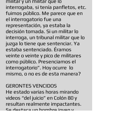
militar y un militar que lo
interrogaba, si tenía panfletos, etc.
fuimos público. Me parece que en
el interrogatorio fue una
representación, ya estaba la
decisión tomada. Si un militar lo
interroga, un tribunal militar que lo
juzga lo tiene que sentenciar. Ya
estaba sentenciado. Éramos
veinte o veinte y pico de militares
como público. Presenciamos el
interrogatorio”. Hoy ocurre lo
mismo, o no es de esta manera?
GERONTES VENCIDOS
He estado varias horas mirando
videos “del juicio” en Colón 80 y
resultan realmente impactantes.
Se destaca un hombre joven y
activo (Abel Córdoba) el verdadero
dueño del lugar. Un montón de
“gerontes” de miradas