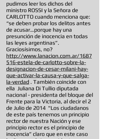
pudimos leer los dichos del
ministro ROSSI y la Señora de
CARLOTTO cuando menciona que:
“se deben probar los delitos antes
de acusar…porque hay una
presunción de inocencia en todas
las leyes argentinas”.
Graciosísimos, no?
http://www.lanacion.com.ar/1687
516-estela-de-carlotto-sobre-la-
designacion-de-cesar-milani-hay-
que-activar-la-causa-y-que-salga-
la-verdad
. También coincide con
ella Juliana Di Tullio diputada
nacional - presidenta del bloque del
Frente para la Victoria, al decir el 2
de Julio de 2014 "Los ciudadanos
de este país tenemos un principio
rector de nuestra Nación y ese
principio rector es el principio de
inocencia” claro que en este caso