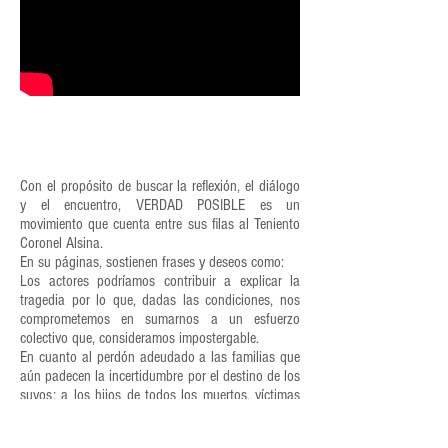
Con el propósito de buscar la reflexión, el diálogo
y el encuentro, VERDAD POSIBLE es un
movimiento que cuenta entre sus filas al Teniento
Coronel Alsina.
En su páginas, sostienen frases y deseos como:
Los actores podríamos contribuir a explicar la
tragedia por lo que, dadas las condiciones, nos
comprometemos en sumarnos a un esfuerzo
colectivo que, consideramos impostergable.
En cuanto al perdón adeudado a las familias que
aún padecen la incertidumbre por el destino de los
suyos; a los hijos de todos los muertos, víctimas
inocentes de una guerra de la que sufren sus
secuelas; a los combatientes y militantes que no