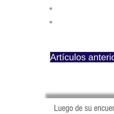
La Causa
Documentos
Prision
Artículos anteri
Página iniciada en Febrero 8,
Luego de su encuen