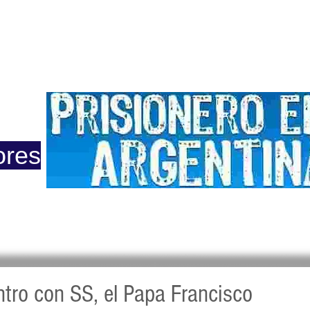
ero
Opinión
Actuacion
Prensa
Reportajes
Colu
ores
 2015
tro con SS, el Papa Francisco