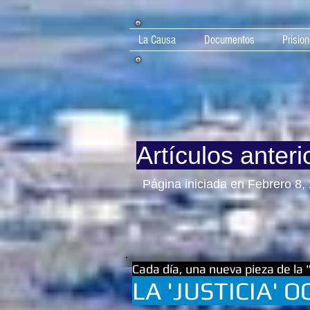
La Causa
Documentos
Prision
Artículos anteri
Página iniciada en Febrero 8,
Cada día, una nueva pieza de la 
LA 'JUSTICIA' 