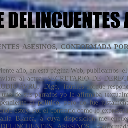
E DELINCUENTES 
NTES ASESINOS, CONFORMADA POR
rriente año, en esta página Web, publicamos el
 le enviara al actual SECRETARIO DE D
 AVRUJ. Digo, inútiles porque respondió
uno de sus párrafos yo le afirmaba textual
pendiente al político, pero no fue justamen
nde estoy. Por el contrario como lo expresara
ahía Blanca, a cuya disposición me encue
DELINCUENTES ASESINOS, conformada p