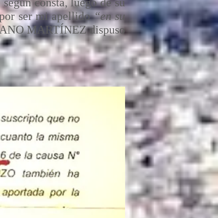
según consta, luego de su
 por ser mi apellido
“en su
ULPIANO MARTÍNEZ dispuso