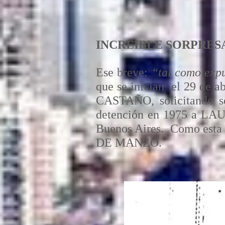
INCREIBLE SORPRES
Ese breve:
“tal como expu
que se inician el 29 de 
CASTAÑO, solicitando se 
detención en 1975 a LAU
Buenos Aires. Como esta
DE MANZO.