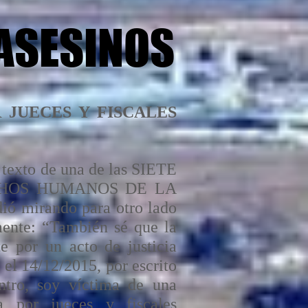
ASESINOS
 JUECES Y FISCALES
 texto de una de las SIETE
ERECHOS HUMANOS DE LA
 mirando para otro lado
mente: “También sé que la
te por un acto de justicia
 el 14/12/2015, por escrito
ntro, soy víctima de una
or jueces y fiscales