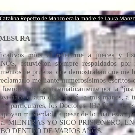
Catalina Repetto de Manzo era la madre de Laura Manz
SMESURA
ificativos míos al referirme a jueces y
, estuvieron siempre respaldados por m
lementos de prueba que demostraban que me 
eclamarlo mediante numerosísimos escritos d
fueron negados sistemáticamente por la “justi
sea hace cuatro días, llegó a mis manos, a t
res particulares, los Doctores IBAÑEZ. Esas
poyan mi verdad, a pesar de lo cual está “jus
 habla. MIENTRAS YO SIGO PRISIONERO, 
ABO DENTRO DE VARIOS AÑOS.