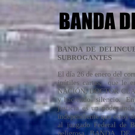
BANDA D
BANDA DE DELINCUE
SUBROGANTES
El día 26 de enero del co
inútiles cartas, que
NACIÓN, DOCTOR CLAUDIO
y haciendo silencio. En 
justicia es un poder inde
independiente que estoy do
al juzgado Federal de B
peligrosa BANDA DE 