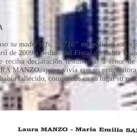
A
so su madre a fs. 12.716”
en realidad son va
abril de 2009 a pedido del Fiscal de Bahí
reciba declaración testimonial a tenor de
RA MANZO, quien vivía con su progenitora 
 había fallecido, comparece en su lugar s