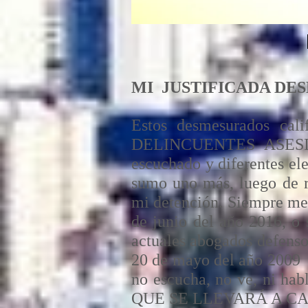
MI JUSTIFICADA DE
Estos desmesurados cal
DELINCUENTES ASESINOS
escuchado y diferentes e
sumo uno más, luego de r
mi detención. Siempre me 
de junio del año 2016, o 
actuales abogados defenso
20 de mayo del año 2009 a
no escucha, no ve, ni
QUE SE LLEVARÁ A C