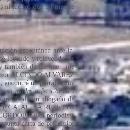
ás ni menos que mi muerte
tación espontánea ante la
asé leyendo y releyendo las
s y también de las que me
, doctor ALCINDO ALVAREZ
, encontré un párrafo muy
o su madre a fs. 12.716”.
 a través de un abogado de
ción de CATALINA REPETTO
CÓRDOBA y el periodista
sunta carta de principios