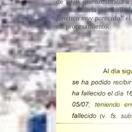
de 1976, que nombraba a 
muerte habría sido hallad
fonética muy parecido”
el
mi procesamiento.