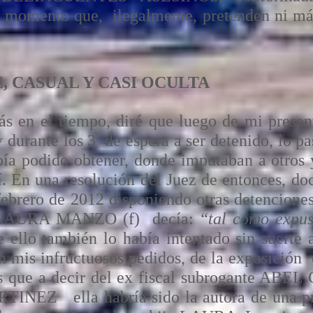
el momento que, ilegalmente, pretenden ni m
, CASUAL Y CASI OCULTA
s en el tiempo, diré que luego de mi presen
y durante los 3 de espera a ser detenido, lo p
bía podido obtener, donde imputaban a otro
mí. En una resolución del Juez de entonces
rero de 2012 disponiendo otras detenciones
 a LAURA MANZO (f) decía:
“tal como expus
 ello también lo había intentado sin suerte
n mis infructuosos pedidos, de la exposi
ue a decir del ex fiscal subrogante ABEL 
NEZ ella habría sido la autora de una pre