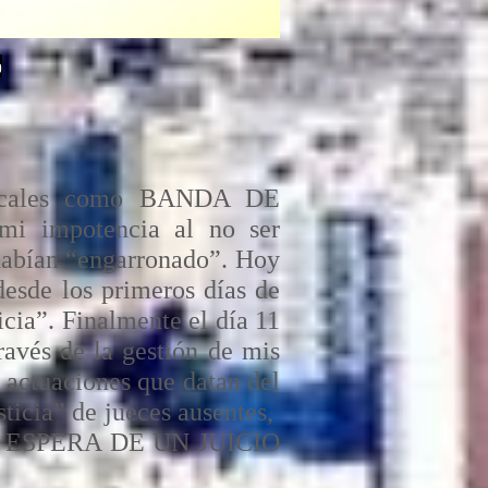
o
 fiscales como BANDA DE
i impotencia al no ser
habían “engarronado”. Hoy
esde los primeros días de
cia”. Finalmente el día 11
ravés de la gestión de mis
 actuaciones que datan del
ticia” de jueces ausentes,
EN ESPERA DE UN JUICIO