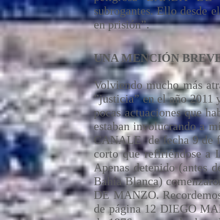
subrogantes. Ello desde 
en prisión”.
UNA MENCIÓN BREVE
Volviendo mucho más atrá
”justicia” en el año 2011 
pocas actuaciones que ha
estaban involucrando a 
CANALE de fecha 9 de feb
corto que refiriéndose
Apenas detenido (antes de
Bahía Blanca) comenzaro
DE MANZO. Recordemos q
de página 12 DIEGO MARTI