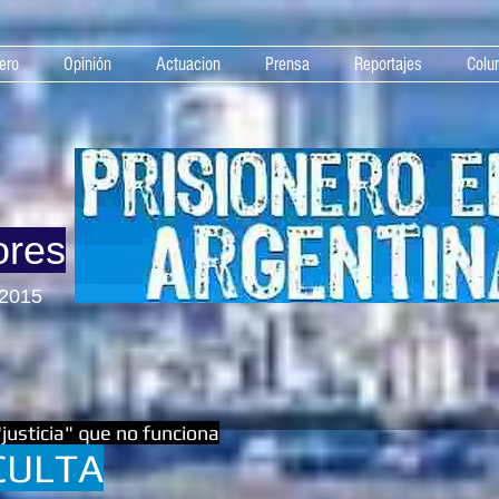
ero
Opinión
Actuacion
Prensa
Reportajes
Colu
ores
 2015
"justicia" que no funciona
OCULTA