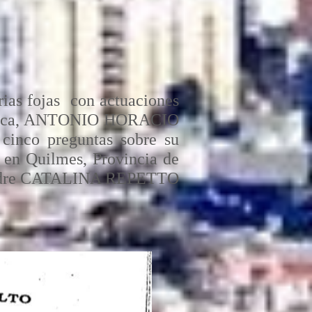
rias fojas con actuaciones
a Blanca, ANTONIO HORACIO
 cinco preguntas sobre su
en Quilmes, Provincia de
u madre CATALINA REPETTO