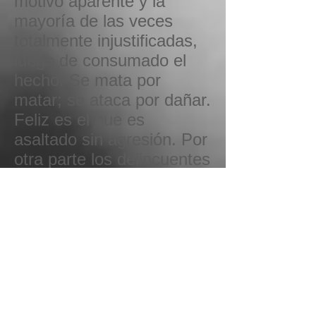
motivo aparente y la
mayoría de las veces
totalmente injustificadas,
luego de consumado el
hecho. Se mata por
matar; se ataca por dañar.
Feliz es el que es
asaltado sin agresión. Por
otra parte los delincuentes
son cada vez más
jóvenes. En la mayoría de
los casos las drogas y el
alcohol sirven de incentivo
para cometer el delito. A
nivel popular se ha
tomado conciencia de no