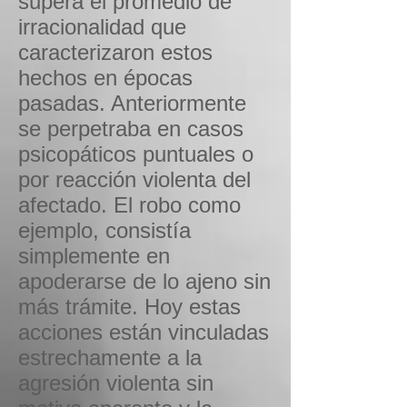
supera el promedio de
irracionalidad que
caracterizaron estos
hechos en épocas
pasadas. Anteriormente
se perpetraba en casos
psicopáticos puntuales o
por reacción violenta del
afectado. El robo como
ejemplo, consistía
simplemente en
apoderarse de lo ajeno sin
más trámite. Hoy estas
acciones están vinculadas
estrechamente a la
agresión violenta sin