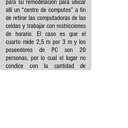
para su remodelación para ubicar
allí un “centro de computos” a fin
de retirar las computadoras de las
celdas y trabajar con restricciones
de horario. El caso es que el
cuarto mide 2,5 m por 3 m y los
poseedores de PC son 20
personas, por lo cual el lugar no
condice con la cantidad de
usuarios potenciales. Sumado a
ello es de destacar que muchos
de los mismos se encuentran en
instancias finales del denominado
Megajuicio de La Perla, por la que
la decisión de trasladar las
computadoras (cuya posesión