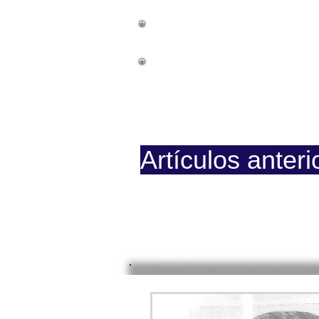
La Causa
Documentos
Prision
Artículos anteri
Página iniciada en Febrero 8,