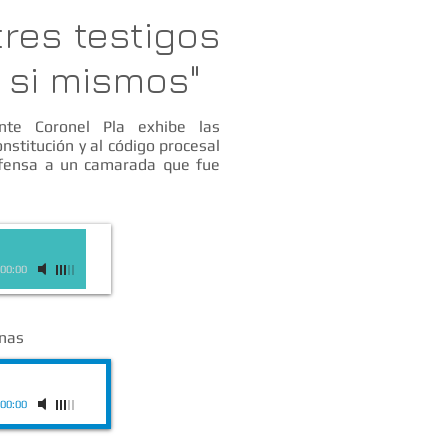
tres testigos
 si mismos"
nte Coronel Pla exhibe las
nstitución y al código procesal
efensa a un camarada que fue
00:00
inas
00:00