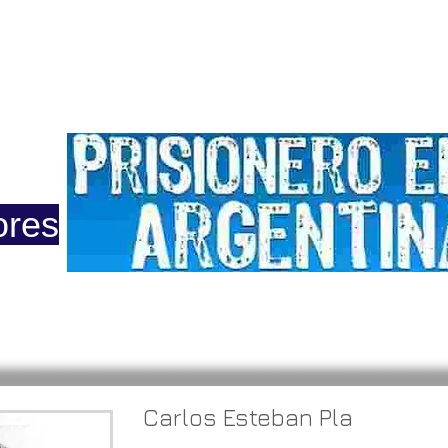
ero
Opinión
Actuacion
Prensa
Reportajes
Colu
ores
 2015
Carlos Esteban Pla