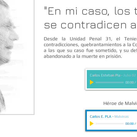
"En mi caso, los 
se contradicen a
Desde la Unidad Penal 31, el Tenie
contradicciones, quebrantamientos a la Co
a las que su caso fue sometido, y su d
abandonado a la muerte en prisión.
Carlos Esteban Pla
-
Julio 02
00:00
/
Héroe de Malv
Carlos E. PLA
-
Malvinas
00:00
/