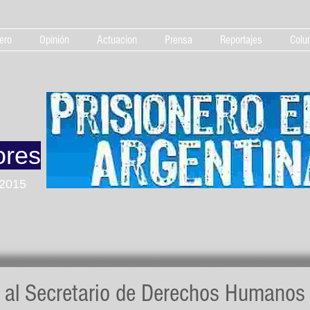
ero
Opinión
Actuacion
Prensa
Reportajes
Colu
ores
 2015
a al Secretario de Derechos Humanos 