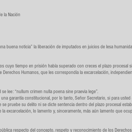
e la Nación
una buena noticia” la liberación de imputados en juicios de lesa humani
os cuyo tiempo en prisión había superado con creces el plazo procesal si
 de Derechos Humanos, que les correspondía la excarcelación, independi
l se lee: “nullum crimen nulla poena sine praevia lege”.
na garantía constitucional, por lo tanto, Señor Secretario, si para usted
 se pruebe su delito ni se dicte sentencia dentro del plazo procesal esta
 la excarcelación, lo lamento y, sinceramente, más aún lamento que ocu
epública respecto del concepto, respeto y reconocimiento de los Derech