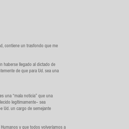
dad, contiene un trasfondo que me
n haberse llegado al dictado de
entemente de que para Ud. sea una
 es una “mala noticia” que una
blecido legítimamente– sea
pe Ud. un cargo de semejante
os Humanos y que todos volveríamos a