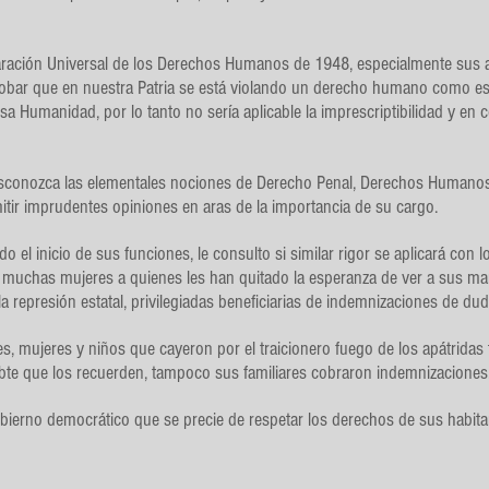
eclaración Universal de los Derechos Humanos de 1948, especialmente sus 
mprobar que en nuestra Patria se está violando un derecho humano como 
 Lesa Humanidad, por lo tanto no sería aplicable la imprescriptibilidad y e
onozca las elementales nociones de Derecho Penal, Derechos Humanos 
itir imprudentes opiniones en aras de la importancia de su cargo.
el inicio de sus funciones, le consulto si similar rigor se aplicará con l
 muchas mujeres a quienes les han quitado la esperanza de ver a sus mari
la represión estatal, privilegiadas beneficiarias de indemnizaciones de dud
 mujeres y niños que cayeron por el traicionero fuego de los apátridas te
bte que los recuerden, tampoco sus familiares cobraron indemnizaciones
ierno democrático que se precie de respetar los derechos de sus habita