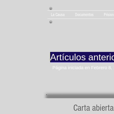
La Causa
Documentos
Prision
Artículos anteri
Página iniciada en Febrero 8,
Carta abiert