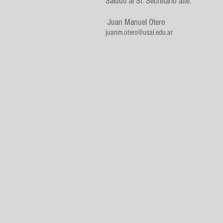
Saludo al Sr. Secretario atte.
Juan Manuel Otero
juanm.otero@usal.edu.ar