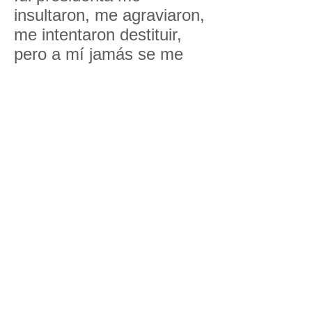
insultaron, me agraviaron,
me intentaron destituir,
pero a mí jamás se me
hubiera ocurrido bajar de
un colectivo o de un tren
porque decían que 'maten
a la yegua'". Al parecer
durante su presidencia
había algunos ciudadanos
que no soportaban el
latrocinio, pero “oídos
sordos a reclamos justos”
"Elegí poder vivir en un
país con muchísima
libertad donde pudieran
expresarse y donde