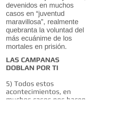
devenidos en muchos
casos en “juventud
maravillosa”, realmente
quebranta la voluntad del
más ecuánime de los
mortales en prisión.
LAS CAMPANAS
DOBLAN POR TI
5) Todos estos
acontecimientos, en
muchos casos nos hacen
nada más que verdaderos
temerosos, que
prefiriendo manifestar
que: “Hay que esperar”,