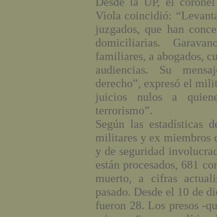
Desde la UP, el coronel
Viola coincidió: “Levanta
juzgados, que han conc
domiciliarias. Garav
familiares, a abogados, c
audiencias. Su mensa
derecho”, expresó el mili
juicios nulos a quien
terrorismo”.
Según las estadísticas 
militares y ex miembros d
y de seguridad involucrad
están procesados, 681 co
muerto, a cifras actual
pasado. Desde el 10 de d
fueron 28. Los presos -qu