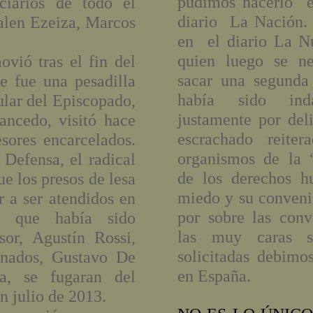
pudimos hacerlo e
nciarios de todo el
diario La Nación.
salen Ezeiza, Marcos
en el diario La N
quien luego se ne
vió tras el fin del
sacar una segunda
ue fue una pesadilla
había sido ind
tular del Episcopado,
justamente por del
ncedo, visitó hace
escrachado reiter
sores encarcelados.
organismos de la 
 Defensa, el radical
de los derechos h
ue los presos de lesa
miedo y su conveni
 a ser atendidos en
por sobre las con
 lo que había sido
las muy caras so
sor, Agustín Rossi,
solicitadas debim
enados, Gustavo De
en España.
a, se fugaran del
n julio de 2013.