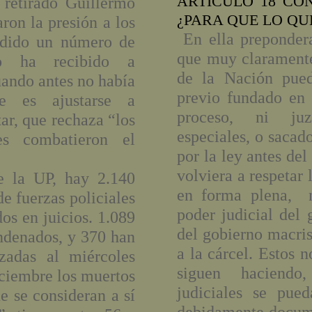
ARTÍCULO 18 CO
 retirado Guillermo
¿PARA QUE LO Q
ron la presión a los
En ella preponder
edido un número de
que muy claramente
ano ha recibido a
de la Nación pued
uando antes no había
previo fundado en 
je es ajustarse a
proceso, ni ju
tar, que rechaza “los
especiales, o sacad
es combatieron el
por la ley antes del
volviera a respetar 
de la UP, hay 2.140
en forma plena, 
e fuerzas policiales
poder judicial del 
os en juicios. 1.089
del gobierno macrist
ndenados, y 370 han
a la cárcel. Estos 
izadas al miércoles
siguen haciendo,
iciembre los muertos
judiciales se pue
e se consideran a sí