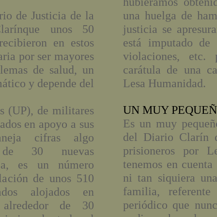
hubiéramos obtenid
rio de Justicia de la
una huelga de ham
larínque unos 50
justicia se apresur
recibieron en estos
está imputado de h
aria por ser mayores
violaciones, etc
lemas de salud, un
carátula de una c
mático y depende del
Lesa Humanidad.
UN MUY PEQUEÑ
 (UP), de militares
Es un muy pequeño
pados en apoyo a sus
del Diario Clarín 
neja cifras algo
prisioneros por 
r de 30 nuevas
tenemos en cuenta 
sea, es un número
ni tan siquiera u
blación de unos 510
familia, referent
ados alojados en
periódico que nun
 alrededor de 30