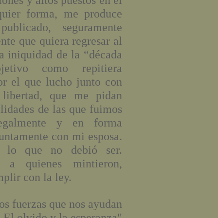
ones y altos puestos en el
quier forma, me produce
publicado, seguramente
te que quiera regresar al
a iniquidad de la “década
etivo como repitiera
or el que lucho junto con
 libertad, que me pidan
alidades de las que fuimos
egalmente y en forma
 juntamente con mi esposa.
, lo que no debió ser.
 a quienes mintieron,
plir con la ley.
uerzas que nos ayudan
: El olvido y la esperanza"