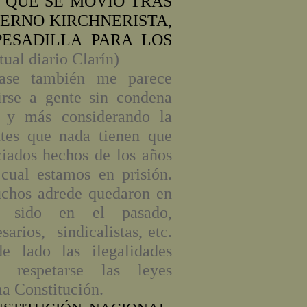
O QUE SE MOVIÓ TRAS
IERNO KIRCHNERISTA,
ESADILLA PARA LOS
tual diario Clarín)
rase también me parece
rirse a gente sin condena
 y más considerando la
ntes que nada tienen que
ciados hechos de los años
cual estamos en prisión.
chos adrede quedaron en
do sido en el pasado,
arios, sindicalistas, etc.
 lado las ilegalidades
 respetarse las leyes
ma Constitución.