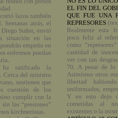
NO ES LO ÚNIC
e reunió con presos
EL FIN DEL GOB
idad
QUE FUE UNA P
 cortó lazos también
REPRESORES
(tex
l. Semanas atrás, el
Realmente esta f
l Diego Suñer, envió
poco feliz al refe
a situación en las
como “represores”
e pondrán empeño en
cantidad de inoce
los enfermos puedan
ver con tan desgra
ria.
70. A pesar de lo 
 ha ratificado la
Asimismo otros mu
s. Cerca del ministro
libertad habien
vano, sostienen que
uniformados, empres
es cuestión de los
Y en esto dejo de
sino cumplir con la
cometidas al no
 sin las “presiones”
existentes o la mis
nos kirchneristas.