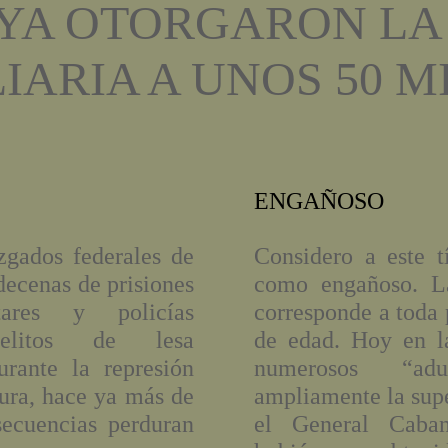
 YA OTORGARON LA
IARIA A UNOS 50 M
ENGAÑOSO
zgados federales de
Considero a este 
decenas de prisiones
como engañoso. La
tares y policías
corresponde a toda
elitos de lesa
de edad. Hoy en l
rante la represión
numerosos “ad
dura, hace ya más de
ampliamente la supe
ecuencias perduran
el General Caba