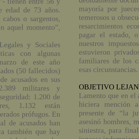
debidamente docume
”- tienen entre 56 y
mayoría por jueces
e edad de 73 años.
temerosos u obsecu
 cabos o sargentos,
resarcimientos ec
en aquel momento”,
pagar el estado, 
nuestros impuesto
Legales y Sociales
estuvieron privado
ticas con algunas
familiares de los 
 marzo de este año
esas circunstancias.
ados (50 fallecidos)
 de acusados en sus
OBJETIVO LEJA
2.389 militares y
Lamento que en el a
seguridad: 1.200 de
hiciera mención a
res, 1.132 están
presente de “la j
derados prófugos. En
asesinó hombres, mu
otal de acusados han
siniestra, para fin
ca también que hay