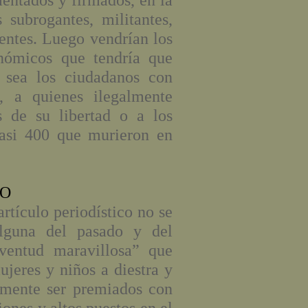
ntados y firmados, en la
 subrogantes, militantes,
entes. Luego vendrían los
onómicos que tendría que
o sea los ciudadanos con
s, a quienes ilegalmente
s de su libertad o a los
casi 400 que murieron en
NO
rtículo periodístico no se
lguna del pasado y del
uventud maravillosa” que
jeres y niños a diestra y
almente ser premiados con