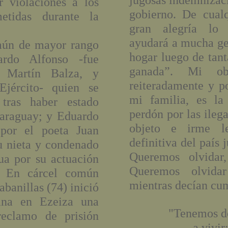
jugosas indemnizaci
r violaciones a los
gobierno. De cual
etidas durante la
gran alegría lo 
ayudará a mucha gen
mún de mayor rango
hogar luego de tant
ardo Alfonso -fue
ganada”. Mi obj
e Martín Balza, y
reiteradamente y p
Ejército- quien se
mi familia, es la
 tras haber estado
perdón por las ileg
Paraguay; y Eduardo
objeto e irme l
 por el poeta Juan
definitiva del país
u nieta y condenado
Queremos olvidar
ua por su actuación
Queremos olvidar
i. En cárcel común
mientras decían cum
banillas (74) inició
na en Ezeiza una
"Tenemos dos f
eclamo de prisión
a vivir