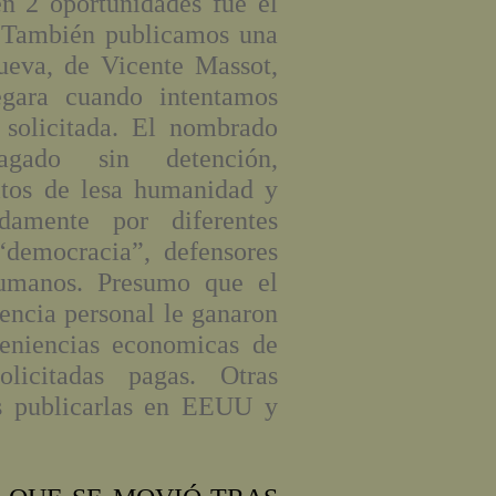
n 2 oportunidades fue el
 También publicamos una
ueva, de Vicente Massot,
gara cuando intentamos
 solicitada. El nombrado
agado sin detención,
itos de lesa humanidad y
adamente por diferentes
“democracia”, defensores
umanos. Presumo que el
encia personal le ganaron
veniencias economicas de
licitadas pagas. Otras
os publicarlas en EEUU y