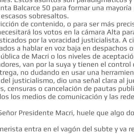
enta Balcarce 50 para formar una mayoría
 escasos sobresaltos.
cción de contenido, o para ser más prec
ecesitará los votos en la cámara Alta par
icados por la voracidad justicialista. A c
dos a hablar en voz baja en despachos o
ública de Macri o los niveles de aceptaci
adores, van por la suya y tienen el contro
trega, no dudando en usar una herramient
del justicialismo, dio una señal clara al j
, censuras o cancelación de pautas publici
dos los medios de comunicación y las rede
 Señor Presidente Macri, huele que algo 
nerista entra en el vagón del subte y va 