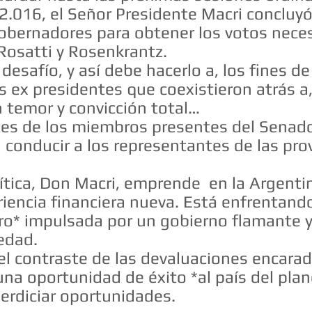
2.016, el Señor Presidente Macri concluyó
gobernadores para obtener los votos nece
Rosatti y Rosenkrantz.
desafío, y así debe hacerlo a, los fines d
s ex presidentes que coexistieron atrás a,
n temor y convicción total…
tes de los miembros presentes del Senado
onducir a los representantes de las prov
lítica, Don Macri, emprende en la Argenti
iencia financiera nueva. Está enfrentand
nero* impulsada por un gobierno flamante y
iedad.
del contraste de las devaluaciones encara
 una oportunidad de éxito *al país del pla
erdiciar oportunidades.