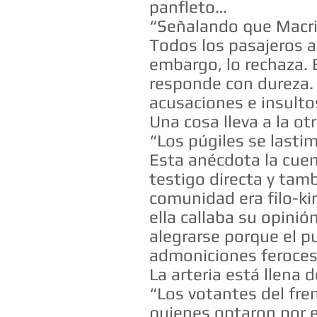
panfleto…
“Señalando que Macri
Todos los pasajeros ac
embargo, lo rechaza. E
responde con dureza. 
acusaciones e insulto
Una cosa lleva a la ot
“Los púgiles se last
Esta anécdota la cuen
testigo directa y tam
comunidad era filo-ki
ella callaba su opinió
alegrarse porque el pu
admoniciones feroces y
La arteria está llena
“Los votantes del fre
quienes optaron por e