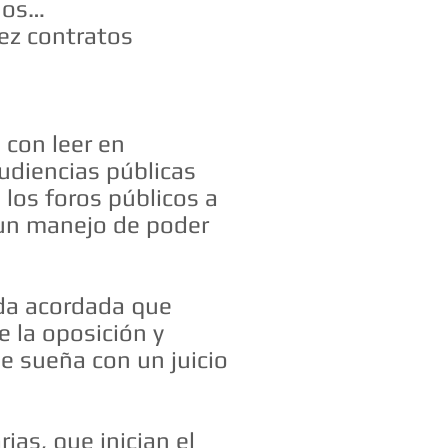
inos…
iez contratos
 con leer en
audiencias públicas
 los foros públicos a
 un manejo de poder
ención sus
ada acordada que
e la oposición y
ue sueña con un juicio
ias, que inician el