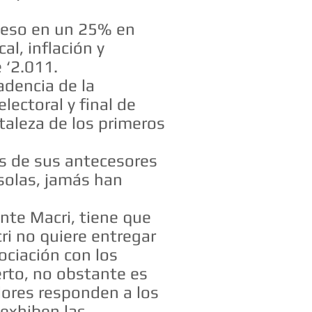
l peso en un 25% en
al, inflación y
 ‘2.011.
adencia de la
lectoral y final de
rtaleza de los primeros
es de sus antecesores
 solas, jamás han
ente Macri, tiene que
ri no quiere entregar
ociación con los
erto, no obstante es
dores responden a los
exhiben las