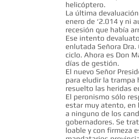
helicóptero.
La última devaluación 
enero de ‘2.014 y ni au
recesión que había ar
Ese intento devaluato
enlutada Señora Dra. C
ciclo. Ahora es Don Ma
días de gestión.
El nuevo Señor Presid
para eludir la trampa 
resuelto las heridas 
El peronismo sólo resp
estar muy atento, en 
a ninguno de los cand
gobernadores. Se trata
loable y con firmeza 
mandatarios provincia