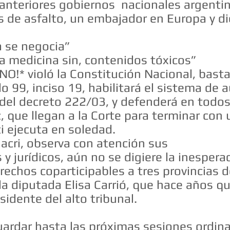
o anteriores gobiernos nacionales argent
s de asfalto, un embajador en Europa y d
a se negocia”
a medicina sin, contenidos tóxicos”
NO!* violó la Constitución Nacional, basta
o 99, inciso 19, habilitará el sistema de 
 del decreto 222/03, y defenderá en todos
, que llegan a la Corte para terminar con
i ejecuta en soledad.
dente Macri, observa con at
 y jurídicos, aún no se digiere la inesper
rechos coparticipables a tres provincias d
la diputada Elisa Carrió, que hace años q
esidente del alto tribunal.
ardar hasta las próximas sesiones ordinar