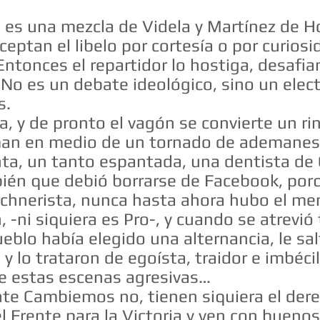
 es una mezcla de Videla y Martínez de H
eptan el libelo por cortesía o por curiosi
ntonces el repartidor lo hostiga, desafian
No es un debate ideológico, sino un elect
s.
ra, y de pronto el vagón se convierte un r
iman en medio de un tornado de ademanes
ta, un tanto espantada, una dentista de 
bién que debió borrarse de Facebook, por
rchnerista, nunca hasta ahora hubo el m
n, -ni siquiera es Pro-, y cuando se atrevi
eblo había elegido una alternancia, le sal
 lo trataron de egoísta, traidor e imbécil
 de estas escenas agresivas…
nte Cambiemos no, tienen siquiera el derec
l Frente para la Victoria y ven con buenos