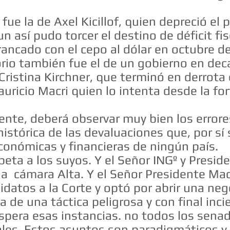
fue la de Axel Kicillof, quien depreció e
n así pudo torcer el destino de déficit fisc
rancado con el cepo al dólar en octubre de
rio también fue el de un gobierno en dec
ristina Kirchner, que terminó en derrota e
uricio Macri quien lo intenta desde la fo
ente, deberá observar muy bien los error
histórica de las devaluaciones que, por sí
económicas y financieras de ningún país.
eta a los suyos. Y el Señor INGº y Presid
la cámara Alta. Y el Señor Presidente Mac
idatos a la Corte y optó por abrir una neg
 de una táctica peligrosa y con final inci
espera esas instancias. no todos los sena
les. Estos asuntos son paradigmáticos y 