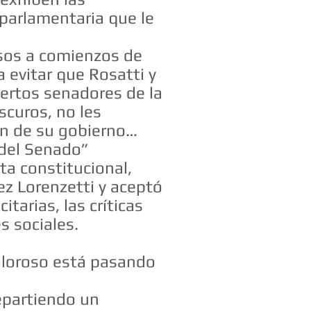
 parlamentaria que le
isos a comienzos de
a evitar que Rosatti y
iertos senadores de la
scuros, no les
ón de su gobierno…
l del Senado”
a constitucional,
uez Lorenzetti y aceptó
tarias, las críticas
s sociales.
doloroso está pasando
repartiendo un