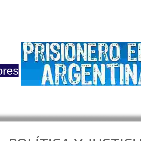
ero
Opinión
Actuacion
Prensa
Reportajes
Colu
ores
 2015