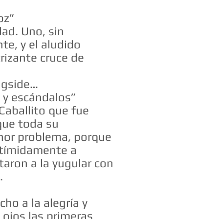
oz”
dad. Uno, sin
te, y el aludido
rizante cruce de
ingside…
 y escándalos”
Caballito que fue
que toda su
enor problema, porque
ó tímidamente a
taron a la yugular con
.
ho a la alegría y
 ojos las primeras