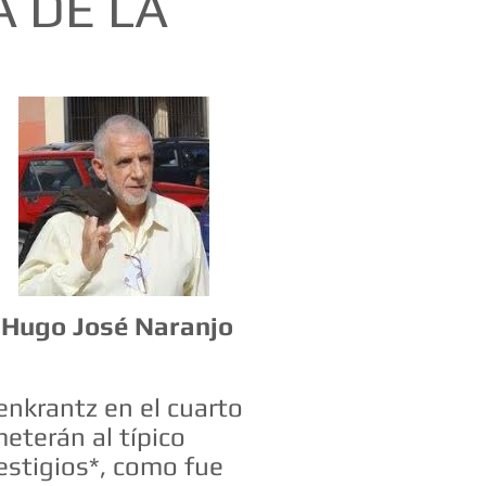
A DE LA
Hugo José Naranjo
enkrantz en el cuarto
eterán al típico
estigios*, como fue