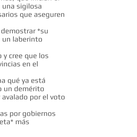
 una sigilosa
sarios que aseguren
e demostrar *su
 un laberinto
 y cree que los
incias en el
na qué ya está
o un demérito
 avalado por el voto
das por gobiernos
neta* más