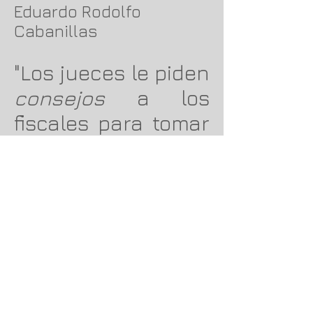
Eduardo Rodolfo
Cabanillas
"Los jueces le piden
consejos
a los
fiscales para tomar
decisiones"
El General Eduardo R.
Cabanillas relata el sinnúmero de
disparates legales al que fue
sometido en su causa y su
determinación hacia una posible
riegosa medida para despertar a una
justicia cruel.
Eduardo R. Cabanillas
Junio 26, 2015
00:00
/
00:00