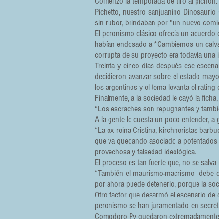
Comenzó la temporada de tiro al pichón. 
Pichetto, nuestro sanjuanino Dinosauri
sin rubor, brindaban por "un nuevo comien
El peronismo clásico ofrecía un acuerdo d
habían endosado a *Cambiemos un calvario
corrupta de su proyecto era todavía una 
Treinta y cinco días después ese escenar
decidieron avanzar sobre el estado mayo
los argentinos y el tema levanta el rating
Finalmente, a la sociedad le cayó la ficha,
“Los escraches son repugnantes y tambié
A la gente le cuesta un poco entender, a
“La ex reina Cristina, kirchneristas bar
que va quedando asociado a potentados baj
provechosa y falsedad ideológica.
El proceso es tan fuerte que, no se salva
“También el maurismo-macrismo debe dar
por ahora puede detenerlo, porque la soc
Otro factor que desarmó el escenario de co
peronismo se han juramentado en secreto
Comodoro Py quedaron extremadamente 