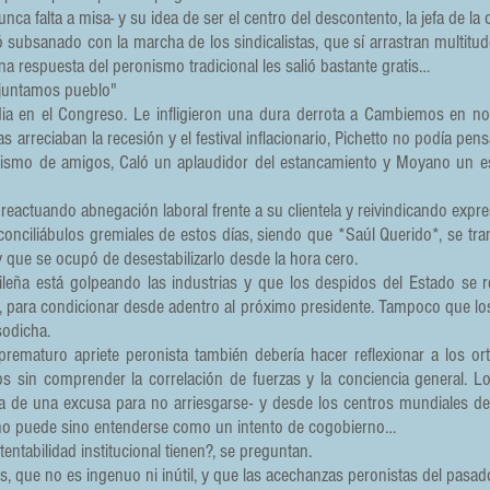
nca falta a misa- y su idea de ser el centro del descontento, la jefa de la
subsanado con la marcha de los sindicalistas, que sí arrastran multitude
respuesta del peronismo tradicional les salió bastante gratis…
n juntamos pueblo"
ia en el Congreso. Le infligieron una dura derrota a Cambiemos en nom
 arreciaban la recesión y el festival inflacionario, Pichetto no podía pe
rismo de amigos, Caló un aplaudidor del estancamiento y Moyano un es
eactuando abnegación laboral frente a su clientela y reivindicando expre
onciliábulos gremiales de estos días, siendo que *Saúl Querido*, se 
 que se ocupó de desestabilizarlo desde la hora cero.
sileña está golpeando las industrias y que los despidos del Estado se r
as, para condicionar desde adentro al próximo presidente. Tampoco que l
sodicha.
e prematuro apriete peronista también debería hacer reflexionar a los 
s sin comprender la correlación de fuerzas y la conciencia general. Lo
a de una excusa para no arriesgarse- y desde los centros mundiales de
 no puede sino entenderse como un intento de cogobierno…
entabilidad institucional tienen?, se preguntan.
, que no es ingenuo ni inútil, y que las acechanzas peronistas del pasad