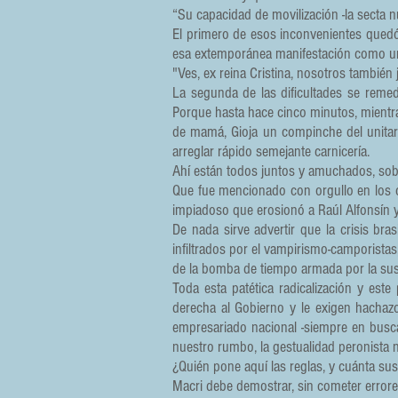
“Su capacidad de movilización -la secta nu
El primero de esos inconvenientes quedó 
esa extemporánea manifestación como una 
"Ves, ex reina Cristina, nosotros tambié
La segunda de las dificultades se remed
Porque hasta hace cinco minutos, mientras
de mamá, Gioja un compinche del unita
arreglar rápido semejante carnicería.
Ahí están todos juntos y amuchados, sobr
Que fue mencionado con orgullo en los c
impiadoso que erosionó a Raúl Alfonsín y
De nada sirve advertir que la crisis bra
infiltrados por el vampirismo-camporist
de la bomba de tiempo armada por la su
Toda esta patética radicalización y est
derecha al Gobierno y le exigen hachazo
empresariado nacional -siempre en busc
nuestro rumbo, la gestualidad peronista
¿Quién pone aquí las reglas, y cuánta sust
Macri debe demostrar, sin cometer errores