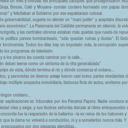
Hace un mes y chirolas los principales caciques que protagonizaron esta
o Gioja, Bossio, Caló y Moyano- comían cordero horneado con papas dom
zo" y felicitaban al Gobierno por ese espaldarazo colosal.
e gobernabilidad, sugería no alentar un *mani pulite* y aceptaba discretame
 económico*. La Pasionaria del Calafate permanecía en silencio, la volunt
incógnita, y las centrales obreras estaban más quietas que rueda de repu
io político parece bombardeado, *sólo quedan ruinas y dudas*. El Gobie
r kirchnerista. Todos los días hay un imputado más, la corrupción super
 de los programas de televisión.
 y a los pícaros les cuesta caminar por la calle…
n deben leerse como un síntoma de la riña generalizada”
 golpe de vista, dónde termina el río y dónde comienza el océano…
budos, y peronistas de diverso pelaje fueron casi todos partes obedientes
o múltiple sospecha inmobiliaria, fastuosa flota de autos, erotismo por e
 ningún cristiano…
 explicaciones en tribunales por los Panamá Papers. Nadie conduce est
iedad otea y exige, y sus ilustres señorías danzan al ritmo enloquecedo
ncordia fue la reaparición de la bailarina –la ex reina- de los balcones y 
 que la dama no volverá a conducirlos, ni y a someterlos nunca más. Y 
preocupados por dos plegarias atendidas…