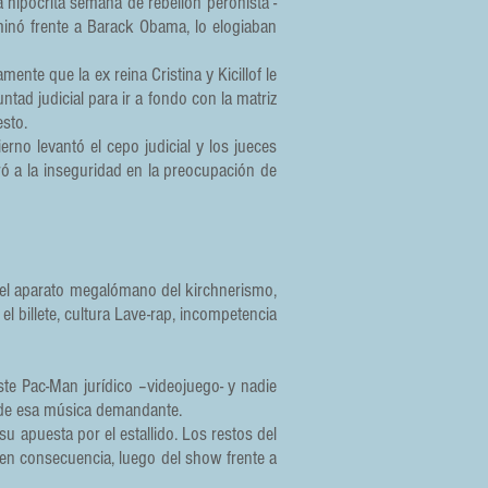
 hipócrita semana de rebelión peronista -
inó frente a Barack Obama, lo elogiaban
nte que la ex reina Cristina y Kicillof le
ad judicial para ir a fondo con la matriz
esto.
rno levantó el cepo judicial y los jueces
ó a la inseguridad en la preocupación de
 del aparato megalómano del kirchnerismo,
l billete, cultura Lave-rap, incompetencia
e Pac-Man jurídico –videojuego- y nadie
r de esa música demandante.
su apuesta por el estallido. Los restos del
en consecuencia, luego del show frente a