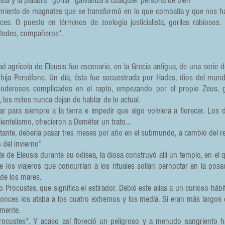
sta y la palabra *gorila* galvaniza a cualquier persona de bien”
imiento de magnates que se transformó en lo que combatía y que nos ha c
es. O puesto en términos de zoología justicialista, gorilas rabiosos
stedes, compañeros*.
d agrícola de Eleusis fue escenario, en la Grecia antigua, de una serie 
hija Perséfone. Un día, ésta fue secuestrada por Hades, dios del mun
oderosos complicados en el rapto, empezando por el propio Zeus,
os mitos nunca dejan de hablar de lo actual.
r para siempre a la tierra e impedir que algo volviera a florecer. Los 
lientelismo, ofrecieron a Deméter un trato…
tante, debería pasar tres meses por año en el submundo, a cambio del r
 del invierno”
nte de Eleusis durante su odisea, la diosa construyó allí un templo, en el 
 los viajeros que concurrían a los rituales solían pernoctar en la pos
 de los mares.
Procustes, que significa el estirador. Debió este alias a un curioso há
onces los ataba a los cuatro extremos y los medía. Si eran más largos q
lmente.
Procustes*. Y acaso así floreció un peligroso y a menudo sangriento h