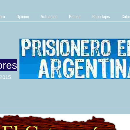
ero
Opinión
Actuacion
Prensa
Reportajes
Colu
ores
 2015