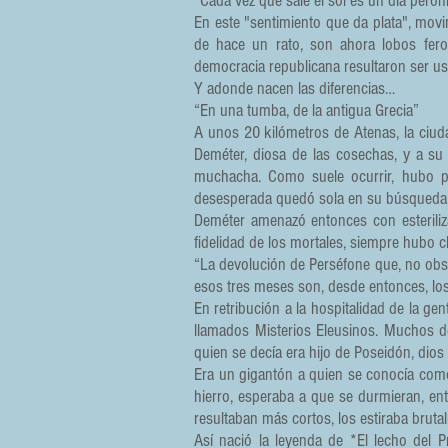
“Cada vez que sale el sol es un día peroni
En este "sentimiento que da plata", mov
de hace un rato, son ahora lobos feroc
democracia republicana resultaron ser u
Y adonde nacen las diferencias…
“En una tumba, de la antigua Grecia”
A unos 20 kilómetros de Atenas, la ciuda
Deméter, diosa de las cosechas, y a su 
muchacha. Como suele ocurrir, hubo p
desesperada quedó sola en su búsqueda, l
Deméter amenazó entonces con esteriliza
fidelidad de los mortales, siempre hubo c
“La devolución de Perséfone que, no obs
esos tres meses son, desde entonces, los
En retribución a la hospitalidad de la ge
llamados Misterios Eleusinos. Muchos de
quien se decía era hijo de Poseidón, dios
Era un gigantón a quien se conocía como 
hierro, esperaba a que se durmieran, ent
resultaban más cortos, los estiraba bruta
Así nació la leyenda de *El lecho del 