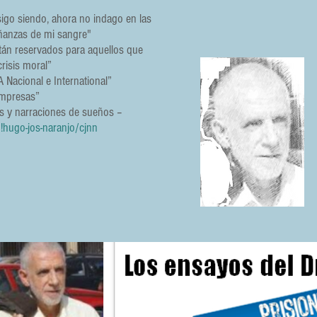
igo siendo, ahora no indago en las
señanzas de mi sangre"
tán reservados para aquellos que
risis moral”
Nacional e International”
Empresas”
tas y narraciones de sueños –
!hugo-jos-naranjo/cjnn