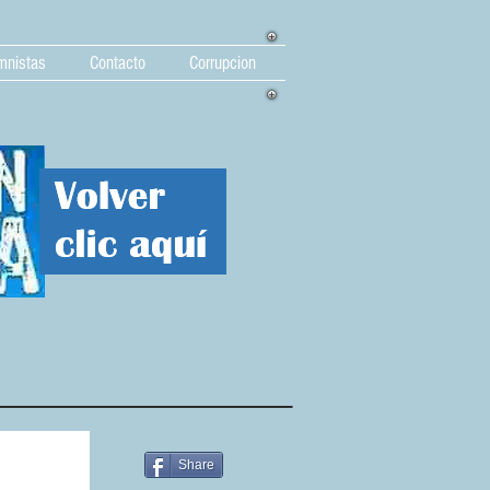
mnistas
Contacto
Corrupcion
Share