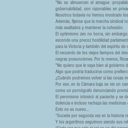
"No se almuercen el amague -propalab
gobernabilidad, son razonables en priva
Nosotros todavía no hemos mostrado los
Además, fíjense que la marcha sindical n
más exaltados y mantener la cohesión.
El optimismo zen no borra, sin embargo,
esconde una precoz hostilidad parlamenta
para la Victoria y también del espíritu d
El recuerdo de los viejos tiempos del des
negras presunciones. Por lo menos, Ricar
"No quiero que le vaya bien al gobierno 
Algo que podría traducirse como prefiero 
¿Cuándo podremos volver si las cosas m
Por eso, en la Cámara baja se vio un ca
como un pornógrafo denunciando promiscu
El peronismo intoxicó al paciente y se d
dolencia e incluso rechaza las medicinas
Esto no es nuevo…
“Sucede por segunda vez en la historia r
Y los argentinos seguimos siendo sus reh