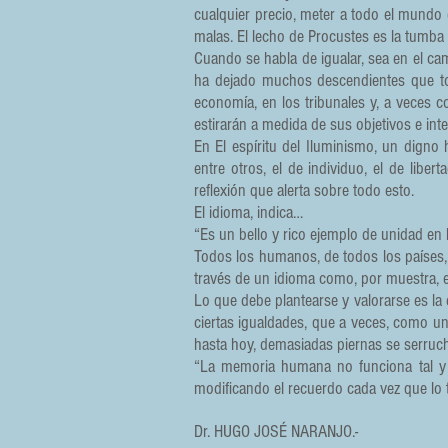
cualquier precio, meter a todo el mundo 
malas. El lecho de Procustes es la tumba 
Cuando se habla de igualar, sea en el ca
ha dejado muchos descendientes que toman
economía, en los tribunales y, a veces 
estirarán a medida de sus objetivos e inte
En El espíritu del Iluminismo, un digno
entre otros, el de individuo, el de libe
reflexión que alerta sobre todo esto.
El idioma, indica…
“Es un bello y rico ejemplo de unidad en l
Todos los humanos, de todos los países, 
través de un idioma como, por muestra, el
Lo que debe plantearse y valorarse es la
ciertas igualdades, que a veces, como un 
hasta hoy, demasiadas piernas se serru
“La memoria humana no funciona tal y 
modificando el recuerdo cada vez que lo t
Dr. HUGO JOSÉ NARANJO.-