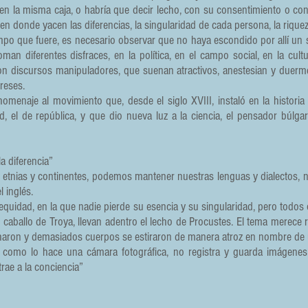
en la misma caja, o habría que decir lecho, con su consentimiento o con
en donde yacen las diferencias, la singularidad de cada persona, la riquez
mpo que fuere, es necesario observar que no haya escondido por allí un 
 diferentes disfraces, en la política, en el campo social, en la cultu
con discursos manipuladores, que suenan atractivos, anestesian y duerm
reses.
 homenaje al movimiento que, desde el siglo XVIII, instaló en la histo
rtad, el de república, y que dio nueva luz a la ciencia, el pensador búlg
a diferencia”
etnias y continentes, podemos mantener nuestras lenguas y dialectos, n
 inglés.
 equidad, en la que nadie pierde su esencia y su singularidad, pero todos
caballo de Troya, llevan adentro el lecho de Procustes. El tema merece r
charon y demasiados cuerpos se estiraron de manera atroz en nombre d
como lo hace una cámara fotográfica, no registra y guarda imágenes 
rae a la conciencia”