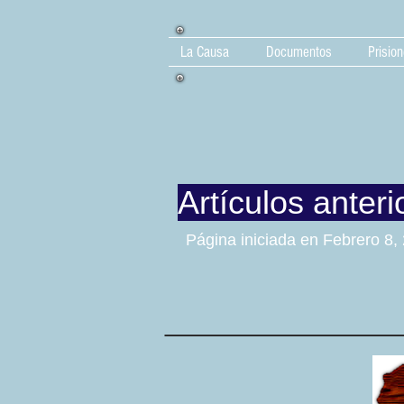
La Causa
Documentos
Prision
Artículos anteri
Página iniciada en Febrero 8,