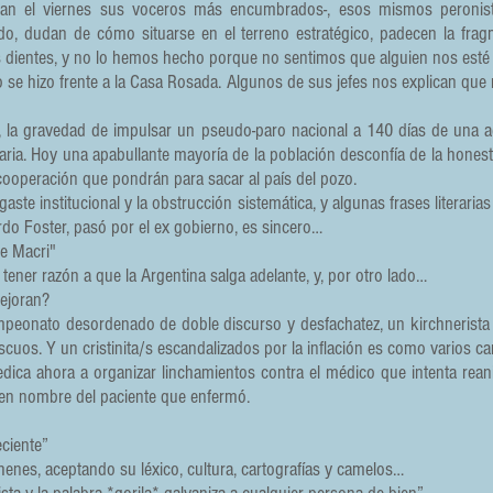
an el viernes sus voceros más encumbrados-, esos mismos peronis
do, dudan de cómo situarse en el terreno estratégico, padecen la fra
 dientes, y no lo hemos hecho porque no sentimos que alguien nos esté
o se hizo frente a la Casa Rosada. Algunos de sus jefes nos explican que
 la gravedad de impulsar un pseudo-paro nacional a 140 días de una adm
ria. Hoy una apabullante mayoría de la población desconfía de la hones
e cooperación que pondrán para sacar al país del pozo.
gaste institucional y la obstrucción sistemática, y algunas frases literari
do Foster, pasó por el ex gobierno, es sincero…
de Macri"
tener razón a que la Argentina salga adelante, y, por otro lado…
ejoran?
mpeonato desordenado de doble discurso y desfachatez, un kirchnerista 
os. Y un cristinita/s escandalizados por la inflación es como varios 
edica ahora a organizar linchamientos contra el médico que intenta rea
 en nombre del paciente que enfermó.
eciente”
enes, aceptando su léxico, cultura, cartografías y camelos…