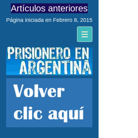
Artículos anteriores
Página iniciada en Febrero 8, 2015