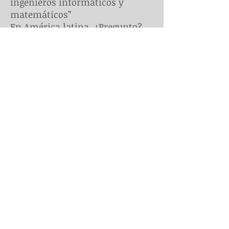
ingenieros informáticos y
matemáticos”
En América latina, ¿Pregunto?,
los avances tecnológicos
impactarán por igual a los
países ricos y a los emergentes,
concibo que definitivamente sí,
citando el caso de las plantas
automotrices que usan cada vez
más robots…
“Lo que más me sorprende de
que incluso la agricultura y
ganadería latinoamericanas se
verán sacudidas, entre otras
cosas, porque China abrirá su
primera granja de producción
masiva de vacas clonadas”
“Ciertamente, un consorcio
*chino-coreano* abrirá este año