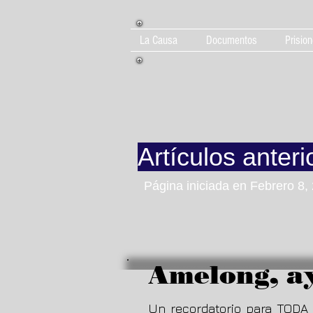
La Causa
Documentos
Prision
Artículos anteri
Página iniciada en Febrero 8,
Amelong, a
Un recordatorio para TODA