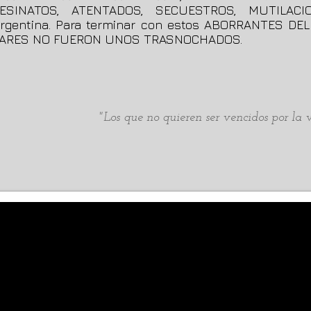
SINATOS, ATENTADOS, SECUESTROS, MUTILACIO
rgentina. Para terminar con estos ABORRANTES DELIT
ILITARES NO FUERON UNOS TRASNOCHADOS.
"Los que no quieren ser vencidos por la v