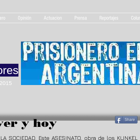
ero
Opinión
Actuacion
Prensa
Reportajes
Colu
ores
 2015
yer y hoy
Share
 LA SOCIEDAD. Este ASESINATO, obra de los KUNKEL 