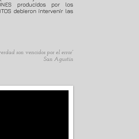
NES producidos por los
OS debieron intervenir las
erdad son vencidos por el error”
San Agustín