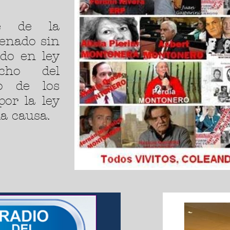
te de la
enado sin
ado en ley
cho del
o de los
por la ley
la causa.