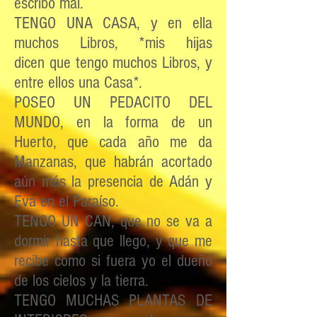
escribo mal.
TENGO UNA CASA, y en ella
muchos Libros, *mis hijas
dicen que tengo muchos Libros, y
entre ellos una Casa*.
POSEO UN PEDACITO DEL
MUNDO, en la forma de un
Huerto, que cada año me da
Manzanas, que habrán acortado
aún más la presencia de Adán y
Eva en el Paraíso.
TENGO UN CAN, que no se va a
dormir hasta que llego, y que me
recibe como si fuera yo el dueño
de los cielos y la tierra.
TENGO MUCHAS PLANTAS DE