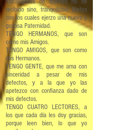
maravillosos de quienes no he
recibido sino, tranquilidad, Nietos
con los cuales ejerzo una nueva y
gozosa Paternidad.
TENGO HERMANOS, que son
como mis Amigos.
TENGO AMIGOS, que son como
mis Hermanos.
TENGO GENTE, que me ama con
sinceridad a pesar de mis
defectos, y a la que yo las
apetezco con confianza dado de
mis defectos.
TENGO CUATRO LECTORES, a
los que cada día les doy gracias,
porque leen bien, lo que yo