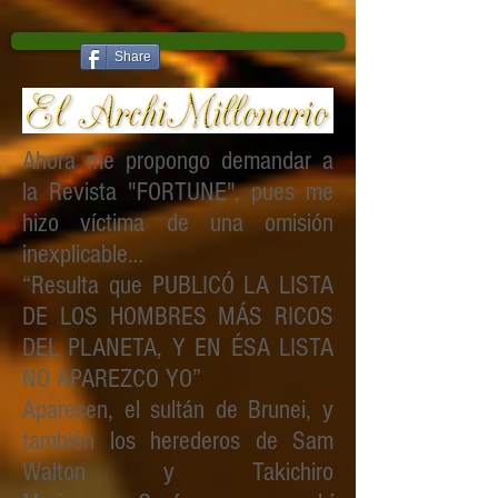
Share
Ahora me propongo demandar a
la Revista "FORTUNE", pues me
hizo víctima de una omisión
inexplicable…
“Resulta que PUBLICÓ LA LISTA
DE LOS HOMBRES MÁS RICOS
DEL PLANETA, Y EN ÉSA LISTA
NO APAREZCO YO”
Aparecen, el sultán de Brunei, y
también los herederos de Sam
Walton y Takichiro