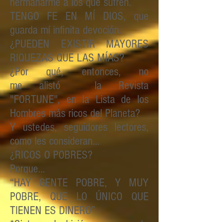
hermanarme a los que sufren.
TENGO FE EN MÍ DIOS, que
guarda mí infinita devoción.
¿PUEDEN EXISTIR MAYORES
RIQUEZAS QUE LAS MÍAS?
¿Por qué, entonces, no
me alistó la Revista
"FORTUNE", en la Lista de los
Hombres más ricos del Planeta?
Y ustedes, seguidores lectores,
como les consideran…
¿RICOS O POBRES?
Porque…
“HAY GENTE POBRE, Y MUY
POBRE, QUE LO ÚNICO QUE
TIENEN ES DINERO”