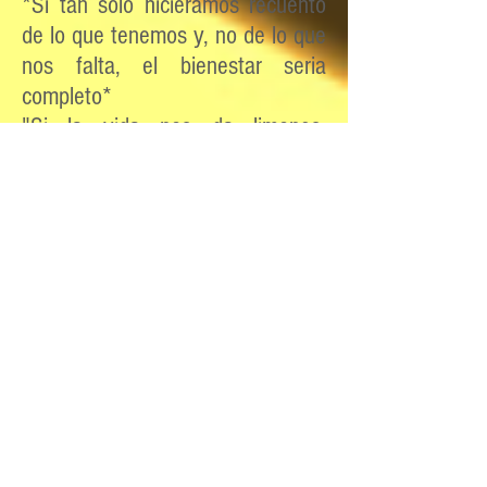
*Si tan solo hiciéramos recuento
de lo que tenemos y, no de lo que
nos falta, el bienestar seria
completo*
"Si la vida nos da limones,
haremos limonada"
Dr. HUGO JOSÉ NARANJO.-
-HUGO JOSÉ NARANJO-
“Doctorado honoris causa, Máster
y MBA Nacional e International”
“Executive en Dirección de
Proyectos y Empresas”
*El filósofo enamorado de la
vida*
“He sido un hombre que busca y