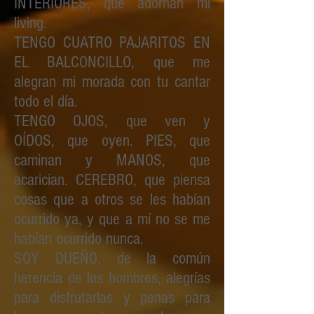
INTERIORES, que adornan mi
living.
TENGO CUATRO PAJARITOS EN
EL BALCONCILLO, que me
alegran mi morada con tu cantar
todo el día.
TENGO OJOS, que ven y
OÍDOS, que oyen. PIES, que
caminan y MANOS, que
acarician. CEREBRO, que piensa
cosas que a otros se les habían
ocurrido ya, y que a mí no se me
habían ocurrido nunca.
SOY DUEÑO, de la común
herencia de los hombres, alegrías
para disfrutarlas y penas para