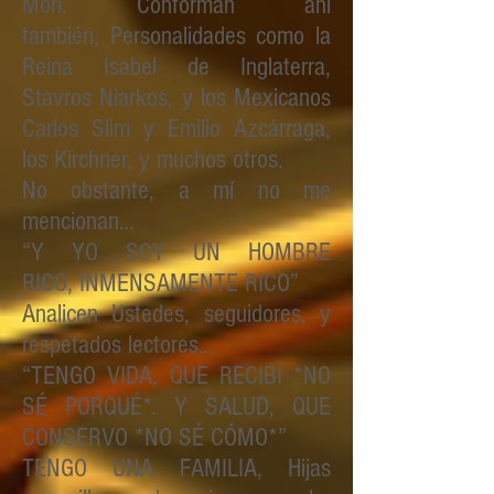
Mori. Conforman ahí
también, Personalidades como la
Reina Isabel de Inglaterra,
Stavros Niarkos, y los Mexicanos
Carlos Slim y Emilio Azcárraga,
los Kirchner, y muchos otros.
No obstante, a mí no me
mencionan…
“Y YO SOY UN HOMBRE
RICO, INMENSAMENTE RICO”
Analicen Ustedes, seguidores, y
respetados lectores…
“TENGO VIDA, QUE RECIBÍ *NO
SÉ PORQUÉ*. Y SALUD, QUE
CONSERVO *NO SÉ CÓMO*”
TENGO UNA FAMILIA, Hijas