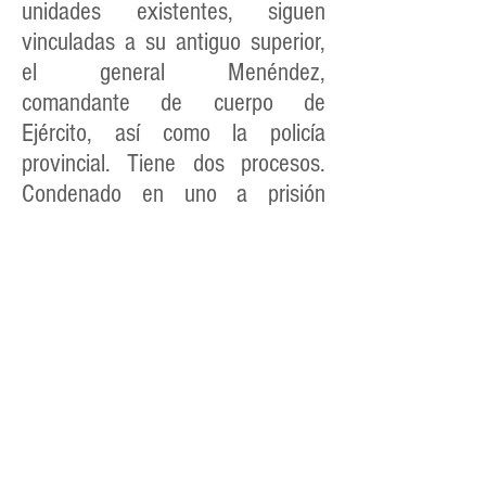
unidades existentes, siguen
vinculadas a su antiguo superior,
el general Menéndez,
comandante de cuerpo de
Ejército, así como la policía
provincial. Tiene dos procesos.
Condenado en uno a prisión
perpetua por hechos que
desconoció, y no participó.
Estuvo en prisión y en el 2015
obtuvo la prisión domiciliaria, por
tener 89 años y estar enfermo él
y la esposa. Sigue en esa
situación.
UN JEFE DE GRUPO DE