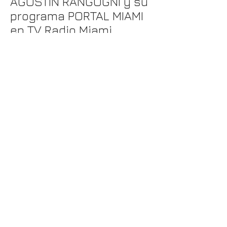
AGUSTIN RANGUGNI y su
programa PORTAL MIAMI
en TV Radio Miami
"Esta grave, terrible medida
(Huelga de Hambre) se debe a
que no encontramos respuestas
(de la justicia) como tampoco la
encuentra otra gente afectada en
este tipo de casos"
Fabian
Kussman