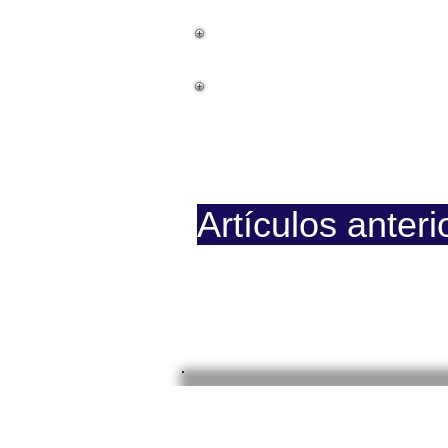
La Causa
Documentos
Prision
Artículos anteri
Página iniciada en Febrero 8,