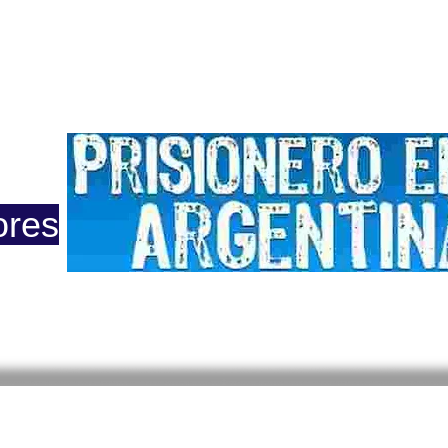
ero
Opinión
Actuacion
Prensa
Reportajes
Colu
ores
 2015