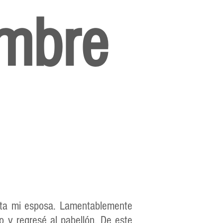
mbre
sita mi esposa. Lamentablemente
o y regresé al pabellón. De este