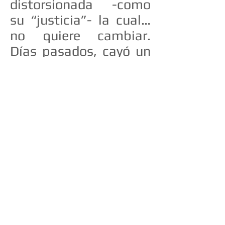
distorsionada -como
su “justicia”- la cual…
no quiere cambiar.
Días pasados, cayó un
mendrugo de pan entre
los hambrientos de
equidad de este
pabellón 19. Se le
había concedido la
prisión domiciliaria al
militar retirado Horacio
Leites. Finalmente, a
las Cero Horas de ayer,
se realizó el traslado a
su hogar. El cansancio