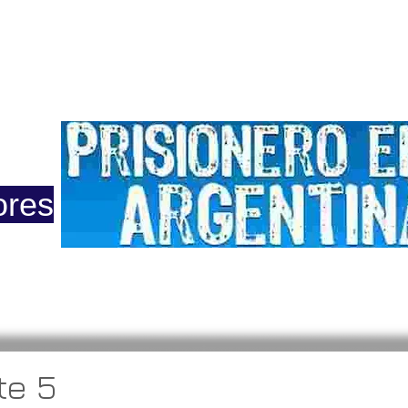
ero
Opinión
Actuacion
Prensa
Reportajes
Colu
ores
 2015
te 5