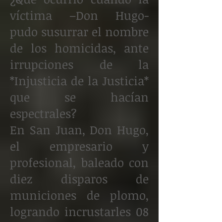
víctima –Don Hugo-
pudo susurrar el nombre
de los homicidas, ante
irrupciones de la
*Injusticia de la Justicia*
que se hacían
espectrales?
En San Juan, Don Hugo,
el empresario y
profesional, baleado con
diez disparos de
municiones de plomo,
logrando incrustarles 08