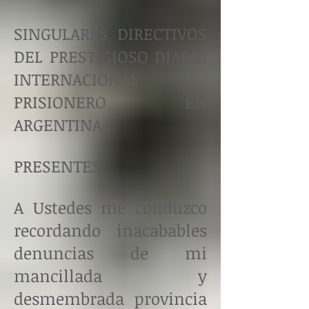
SINGULARES DIRECTIVOS
DEL PRESTIGIOSO DIARIO
INTERNACIONAL
PRISIONERO EN
ARGENTINA…
PRESENTES
A Ustedes me conduzco
recordando inacabables
denuncias de mi
mancillada y
desmembrada provincia