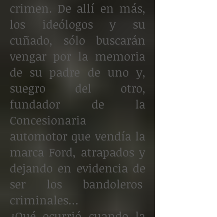
crimen. De allí en más,
los ideólogos y su
cuñado, sólo buscarán
vengar por la memoria
de su padre de uno y,
suegro del otro,
fundador de la
Concesionaria
automotor que vendía la
marca Ford, atrapados y
dejando en evidencia de
ser los bandoleros
criminales…
¿Qué ocurrió cuando la