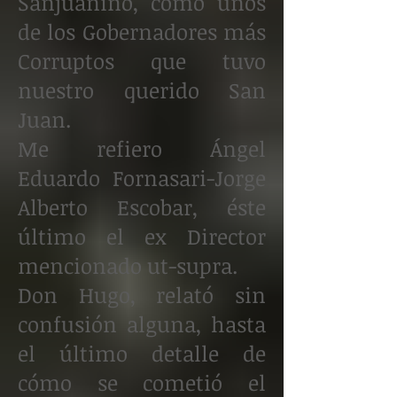
Sanjuanino, como unos
de los Gobernadores más
Corruptos que tuvo
nuestro querido San
Juan.
Me refiero Ángel
Eduardo Fornasari-Jorge
Alberto Escobar, éste
último el ex Director
mencionado ut-supra.
Don Hugo, relató sin
confusión alguna, hasta
el último detalle de
cómo se cometió el