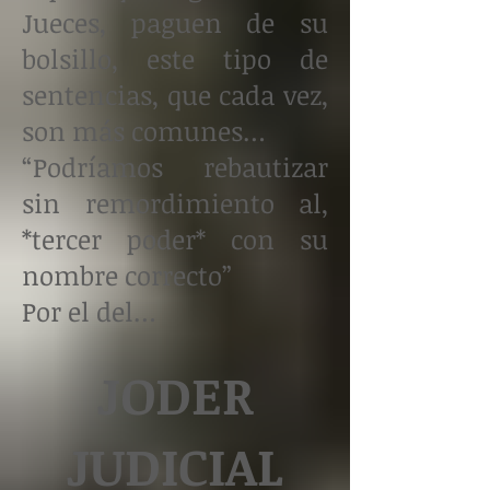
Jueces, paguen de su
bolsillo, este tipo de
sentencias, que cada vez,
son más comunes…
“Podríamos rebautizar
sin remordimiento al,
*tercer poder* con su
nombre correcto”
Por el del…
JODER
JUDICIAL