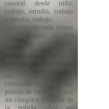
conoció desde niño,
trabajo, estudio, trabajo
y estudio, trabajo.
Cumpliendo mis tareas
usuales –aun un día
sábado 22:00hs- y le
revela uno de los
delincuentes el autor
material, me refiero, en
ese entonces, un
Comisario Retirado de la
policía de San Juan, con
un cómplice también de
la policía –éste en