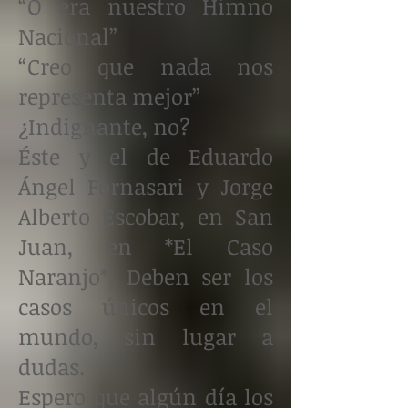
“O era nuestro Himno
Nacional”
“Creo que nada nos
representa mejor”
¿Indignante, no?
Éste y el de Eduardo
Ángel Fornasari y Jorge
Alberto Escobar, en San
Juan, en *El Caso
Naranjo*, Deben ser los
casos únicos en el
mundo, sin lugar a
dudas.
Espero que algún día los