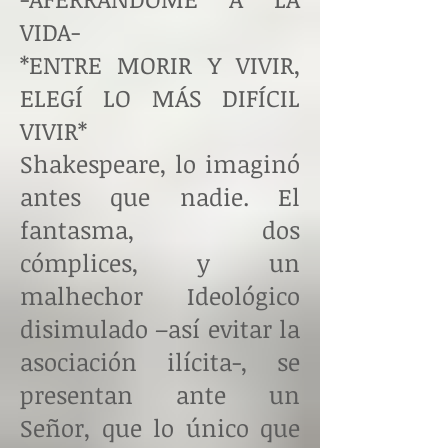
VIDA-
*ENTRE MORIR Y VIVIR,
ELEGÍ LO MÁS DIFÍCIL
VIVIR*
Shakespeare, lo imaginó
antes que nadie. El
fantasma, dos
cómplices, y un
malhechor Ideológico
disimulado –así evitar la
asociación ilícita-, se
presentan ante un
Señor, que lo único que