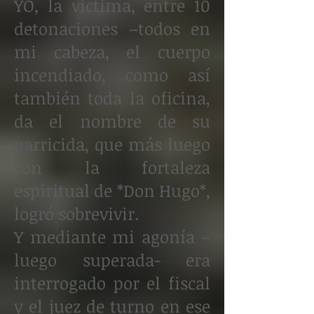
YO, la víctima, entre 10
detonaciones –todos en
mi cabeza, el cuerpo
incendiado, como así
también toda la oficina,
da el nombre de su
parricida, que más luego
con la fortaleza
espiritual de *Don Hugo*,
logró sobrevivir.
Y mediante mi agonía –
luego superada- era
interrogado por el fiscal
y el juez de turno en ese