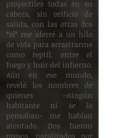
proyectiles todas en su
cabeza, sin orificio de
salida, con las otras dos
*sí* me aferré a un hilo
de vida para arrastrarme
como reptil, entre el
fuego y huir del infierno.
Aún en ese mundo,
revelé los nombres de
quienes –ningún
habitante ni se lo
pensaban- me habían
atentado. Dos fueron
presos, paralizados por