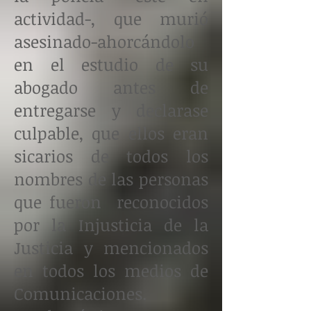
actividad-, que murió
asesinado-ahorcándolo
en el estudio de su
abogado antes de
entregarse y declarase
culpable, que ellos eran
sicarios de todos los
nombres de las personas
que fueron reconocidos
por la Injusticia de la
Justicia y mencionados
en todos los medios de
Comunicaciones.