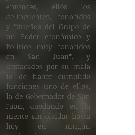
entonces, ellos los
delincuentes, conocidos
y *dueños del Grupo de
un Poder económico y
Político muy conocidos
en San Juan*, y
destacados por su mala
fe de haber cumplido
funciones uno de ellos,
la de Gobernador de San
Juan, quedando en la
mente sin olvidar hasta
hoy en ningún