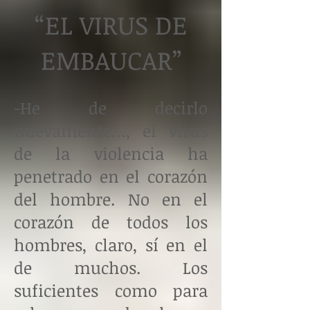
“EL VIRUS DE
EMBAUCAR”
-He de decirlo
nuevamente…, el virus
de la violencia ha
penetrado en el corazón
del hombre. No en el
corazón de todos los
hombres, claro, sí en el
de muchos. Los
suficientes como para