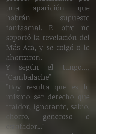
una aparición que
habrán supuesto
fantasmal. El otro no
soportó la revelación del
Más Acá, y se colgó o lo
ahorcaron.
Y según el tango…,
"Cambalache"
"Hoy resulta que es lo
mismo ser derecho que
traidor, ignorante, sabio,
chorro, generoso o
estafador..."