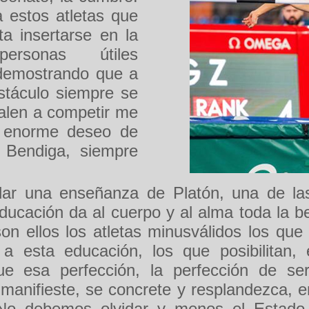
 estos atletas que
a insertarse en la
rsonas útiles
 demostrando que a
stáculo siempre se
alen a competir me
n enorme deseo de
 Bendiga, siempre
dar una enseñanza de Platón, una de la
 educación da al cuerpo y al alma toda la b
n ellos los atletas minusválidos los que
a esta educación, los que posibilitan
e esa perfección, la perfección de s
manifieste, se concrete y resplandezca, e
 No debemos olvidar y menos el Estado 