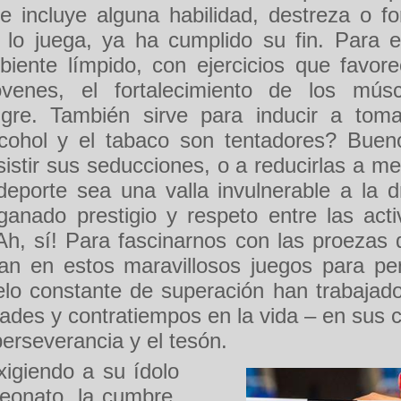
e e incluye alguna habilidad, destreza o f
e lo juega, ya ha cumplido su fin. Para e
iente límpido, con ejercicios que favore
venes, el fortalecimiento de los músc
ngre. También sirve para inducir a tom
lcohol y el tabaco son tentadores? Buen
stir sus seducciones, o a reducirlas a m
eporte sea una valla invulnerable a la d
ganado prestigio y respeto entre las act
Ah, sí! Para fascinarnos con las proezas
ipan en estos maravillosos juegos para pe
lo constante de superación han trabajado
dades y contratiempos en la vida – en sus 
 perseverancia y el tesón.
igiendo a su ídolo
peonato, la cumbre.