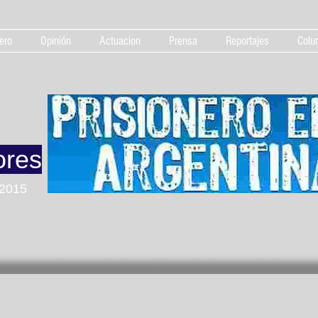
ero
Opinión
Actuacion
Prensa
Reportajes
Colu
ores
 2015