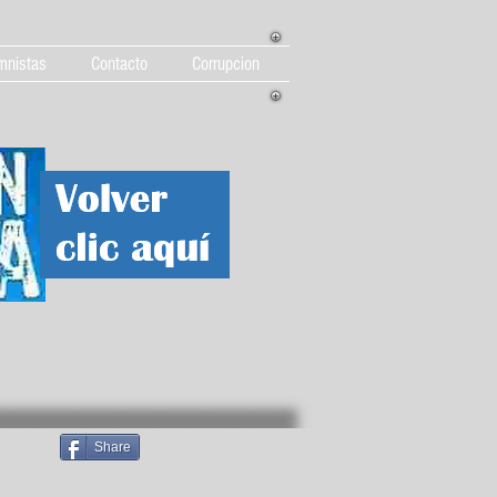
mnistas
Contacto
Corrupcion
Share