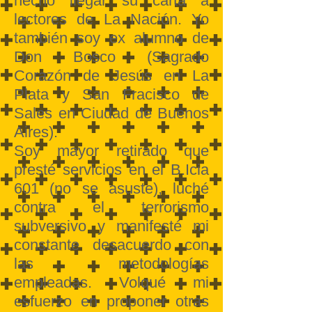
hecho llegar su carta a
lectores de La Nación. Yo
también soy ex alumno de
Don Bosco (Sagrado
Corazón de Jesús en La
Plata y San Fracisco de
Sales en Ciudad de Buenos
Aires).
Soy mayor retirado que
presté servicios en el B.Icia
601 (no se asuste), luché
contra el terrorismo
subversivo y manifesté mi
constante desacuerdo con
las metodologías
empleadas. Volqué mi
esfuerzo en proponer otras