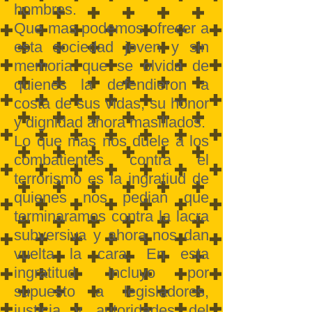
hombres.
Que mas podemos ofrecer a
esta sociedad joven y sin
memoria que se olvida de
quienes la defendieron a
costa de sus vidas, su honor
y dignidad ahora masillados.
Lo que mas nos duele a los
combatientes contra el
terrorismo es la ingratiud de
quienes nos pedian que
terminaramos contra la lacra
subversiva y ahora nos dan
vuelta la cara. En esta
ingratitud incluyo por
supuesto a legisladores,
justicia y autoridades del