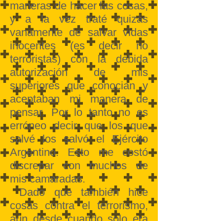
maneras de hacer las cosas,
y a la vez traté quizás
vanamente de salvar vidas
inocentes (es decir no
terroristas) con la debida
autorización de mis
superiores que conocian y
aceptaban mi manera de
pensar. Por lo tanto no es
erróneo decir que los que
salvé los salvó el Ejército
Argentino. Esto me costó
discrepar con muchos de
mis camaradas.
Dado que también hice
cosas contra el terrorismo,
aún desde cuando solo era