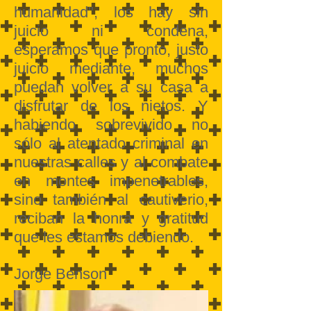
humanidad", los hay sin
juicio ni condena,
esperamos que pronto, justo
juicio mediante, muchos
puedan volver a su casa a
disfrutar de los nietos. Y
habiendo sobrevivido no
sólo al atentado criminal en
nuestras calles y al combate
en montes impenetrables,
sino también al cautiverio,
reciban la honra y gratitud
que les estamos debiendo.
Jorge Benson