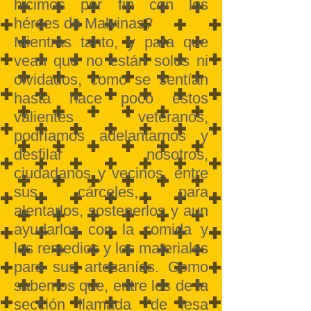
hicimos por fin con los
héroes de Malvinas?
Mientras tanto, y para que
vean que no están solos ni
olvidados, como se sentían
hasta hace poco estos
valientes veteranos,
podríamos adelantarnos y
desfilar nosotros,
ciudadanos y vecinos, entre
sus cárceles, para
alentarlos, sostenerlos y aun
ayudarlos con la comida y
los remedios y los materiales
para sus artesanías. Como
sabemos que, entre los de la
sección llamada "de lesa