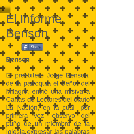
El Informe
Benson
Share
Benson
El presbitero Jorge Benson,
de la parroquia el Señor del
Milagro, envió una misiva a
Cartas de Lectores del diario
La Nación, en la cual -por
primera vez- observo del
puño de un miembro de la
Iglesia expresar las palabras