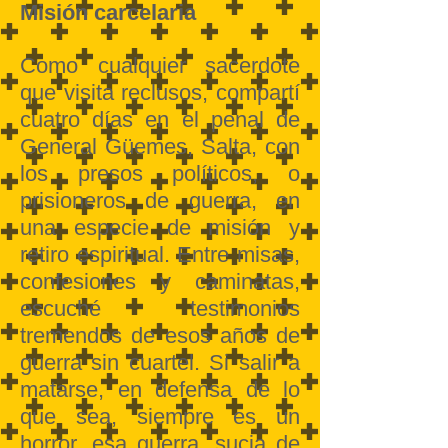
Misión carcelaria
Como cualquier sacerdote
que visita reclusos, compartí
cuatro días en el penal de
General Güemes, Salta, con
los presos políticos, o
prisioneros de guerra, en
una especie de misión y
retiro espiritual. Entre misas,
confesiones y caminatas,
escuché testimonios
tremendos de esos años de
guerra sin cuartel. Si salir a
matarse, en defensa de lo
que sea, siempre es un
horror, esa guerra, sucia de