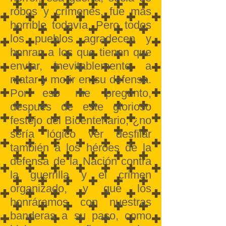
robos y crímenes, fue más
horrible todavía. Pero todos
los pueblos agradecen y
honran a los que tienen que
enviar, inevitablemente, a
matar y morir en su defensa.
Por eso me pregunto,
después de este glorioso
festejo del Bicentenario, ¿no
sería lógico ver desfilar
también a los héroes de la
defensa de la Nación contra
la guerrilla y el crimen
organizado, y que los
honráramos con nuestras
banderas a su paso, como