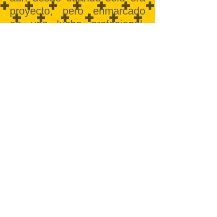
proyecto, pero enmarcado
en una lucha profesional,
realicé desde 1965
investigaciones (sin la
metodología utilizada) que
algunos superiores
consideraron eficientes.
En 1980, viendo que mis
posibilidades para salvar
vidas se reducian, renuncié
al Batallón, donde entre
1970/80 trabajé como
empleado civil dado que ya
estaba retirado.
Posiblemente me
autosatisface que en esa