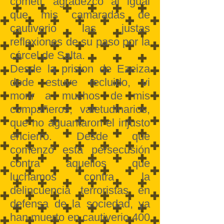
cometí, agradezco al igual
que mis camaradas de
cautiverio las justas
reflexiones de su paso por la
cárcel de Salta.
Desde la prision de Ezeiza
dode estuve recluido, vi
morir a muchos de mis
compañeros, valetudinarios,
que no aguantaron el injusto
encierro. Desde que
comenzó esta persecusión
contra aquellos que
luchamos contra la
delincuencia terroristas en
defensa de la sociedad, ya
han muerto en cautiverio 400