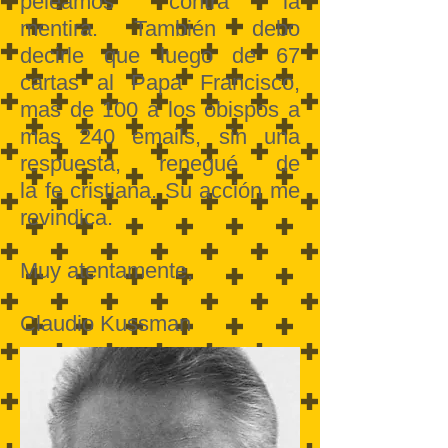
peleamos contra la
mentira. También debo
decirle que luego de 67
cartas al Papa Francisco,
mas de 100 a los obispos a
mas 240 emails, sin una
respuesta, renegué de
la fe cristiana. Su acción me
revindica.
Muy atentamente,
Claudio Kussman