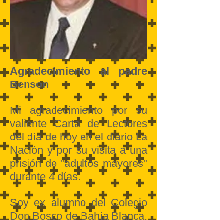
Agradecimiento al padre
Benson
Mi agradecimiento por su
valiente Carta de Lectores
del día de hoy en el diario La
Nación y por su visita a una
prisión de "adultos mayores"
durante 4 días.
Soy ex alumno del Colegio
Don Bosco de Bahía Blanca,