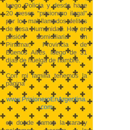
luego Policía y desde hace
20 meses "prisionero ilegal"
por los mal llamados delitos
de Lesa Humanidad.
Hoy en
prisión domiciliaria en
Pinamar, Provincia de
Buenos Aires, luego de 31
días de huelga de hambre.
Con mi familia tenemos la
página
www.PrisioneroEnArgentina.
com
en donde damos la cara y