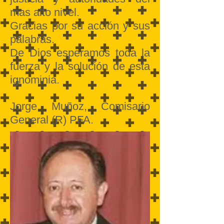
mas alto nivel.
Gracias por su acción y sus
palabras.
De Dios esperamos toda la
fuerza y la solución de esta
ignominia.
Jorge Muñoz, Comisario
General (R) PFA.