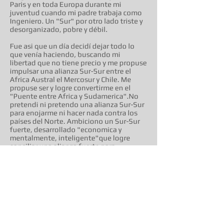
Paris y en toda Europa durante mi
juventud cuando mi padre trabaja como
Ingeniero. Un "Sur" por otro lado triste y
desorganizado, pobre y débil.
Fue asi que un día decidí dejar todo lo
que venía haciendo, buscando mi
libertad que no tiene precio y me propuse
impulsar una alianza Sur-Sur entre el
Africa Austral el Mercosur y Chile. Me
propuse ser y logre convertirme en el
"Puente entre Africa y Sudamerica".No
pretendi ni pretendo una alianza Sur-Sur
para enojarme ni hacer nada contra los
países del Norte. Ambiciono un Sur-Sur
fuerte, desarrollado "economica y
mentalmente, inteligente"que logre
conciliar una alianza fuerte para
NEGOCIAR CON LOS PAISES DEL NORTE.
Nada que ver con el Sur-Sur del
"populismo de Cristina, de Chavez y otros
mas que buscaban enemistarse, enojarse
y enfrentarse sin un dialogo maduro con
los países del Norte.
Las convicciones profundas son las que