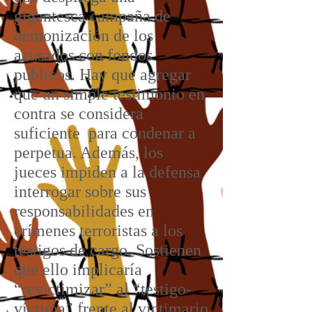
gigantesca campaña de
demonización de los
acusados con fondos
públicos. Hay que agregar
que un simple testimonio en
contra se considera
suficiente para condenar a
perpetua. Además, los
jueces impiden a la defensa
interrogar sobre sus
responsabilidades en
crímenes terroristas a los
testigos de cargo. Sostienen
que ello implicaría
“revictimizar” al “testigo-
víctima” frente al victimario