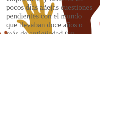
pocos días añejas cuestiones
pendientes con el mundo
que llevaban doce años o
más de antigüedad (un
gabinete de CEOs es
incomparablemente mejor
que una banda de ladrones
en el gabinete). Sin embargo
e incomprensiblemente, el
presidente Macri se hizo
cargo de la nefasta política
de “Derechos Humanos” del
kirchnerismo y sus
cómplices. El jefe de
Gabinete, Marcos Peña, dijo
que los juicios iban a seguir,