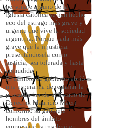
personaje alguno de la
Iglesia católica se han hecho
eco del estrago más grave y
urgente que vive la sociedad
argentina. Porque nada más
grave que la injusticia,
presentándosela como
justicia, sea tolerada y hasta
aplaudida.
El cambio de gobierno abrió
una esperanza de restañar la
profunda herida al Estado de
Derecho. Mauricio Macri
conformó su gabinete
hombres del ámbito
empresario y resolvió en