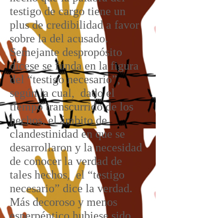
testigo de cargo tiene un
plus de credibilidad a favor
sobre la del acusado.
Semejante despropósito
dícese se funda en la figura
del “testigo necesario”,
según la cual, dado el
tiempo transcurrido de los
hechos, el ámbito de
clandestinidad en que se
desarrollaron y la necesidad
de conocer la verdad de
tales hechos, el “testigo
necesario” dice la verdad.
Más decoroso y menos
esperpéntico hubiese sido