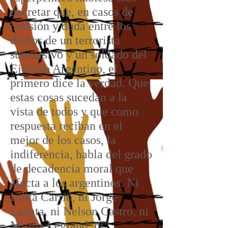
decretar que, en casos de
colisión y duda entre los
dichos de un terrorista
subversivo y un soldado del
Ejército Argentino, el
primero dice la verdad. Que
estas cosas sucedan a la
vista de todos y que como
respuesta reciban en el
mejor de los casos, la
indiferencia, habla del grado
de decadencia moral que
afecta a los argentinos. Ni
Lilita Carrió, ni Jorge
Lanata, ni Nelson Castro, ni
Mirtha Legrand, ni