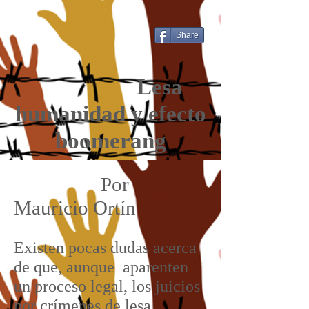
Share
Lesa
humanidad y efecto
boomerang
Por
Mauricio Ortín
Existen pocas dudas acerca
de que, aunque aparenten
un proceso legal, los juicios
por crímenes de lesa