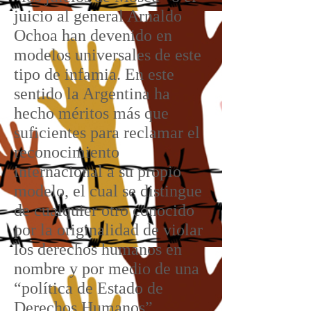
juicio al general Arnaldo
Ochoa han devenido en
modelos universales de este
tipo de infamia. En este
sentido la Argentina ha
hecho méritos más que
suficientes para reclamar el
reconocimiento
internacional a su propio
modelo, el cual se distingue
de cualquier otro conocido
por la originalidad de violar
los derechos humanos en
nombre y por medio de una
“política de Estado de
Derechos Humanos”