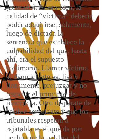
(acusado). Ahora bien, la
calidad de “víctima” debería
poder adquirirse, solamente,
luego de dictada la
sentencia que establece la
culpabilidad del que, hasta
ahí, era el supuesto
victimario. Llamar víctima
al denunciante es, lisa y
llanamente, prejuzgar y no
respetar el principio de
inocencia. Otro disparate de
calibre semejante y que los
tribunales respetan a
rajatabla es el que da por
hecho que la palabra del