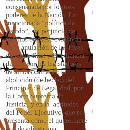
consensuada por los tres
poderes de la Nación, La
mencionada “política de
Estado”, sin perjuicio de
muchos otros, se evidencia
en la anulación de las leyes
de Punto final y Obediencia
debida por los legisladores
de ambas cámaras; la
abolición (de hecho) del
Principio de Legalidad, por
la Corte Suprema de
Justicia; y en la actitudes
del Poder Ejecutivo que se
presenta como el querellante
que despliega una