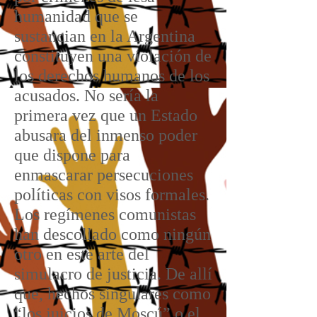
humanidad que se
sustancian en la Argentina
constituyen una violación de
los derechos humanos de los
acusados. No sería la
primera vez que un Estado
abusara del inmenso poder
que dispone para
enmascarar persecuciones
políticas con visos formales.
Los regímenes comunistas
han descollado como ningún
otro en este arte del
simulacro de justicia. De allí
que, hechos singulares como
“los juicios de Moscú” o el