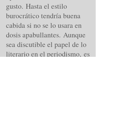
gusto. Hasta el estilo
burocrático tendría buena
cabida si no se lo usara en
dosis apabullantes. Aunque
sea discutible el papel de lo
literario en el periodismo, es
innegable su peso sobre la
opinión pública. El
periodismo tiene la virtud
de interesar a todos en los
problemas generales, y por
eso es natural que algunos
gobiernos pretendan
silenciarlo. Para mantener