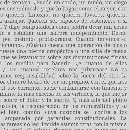
 de ventaja. ¿Puede un sordo, un mudo, un ciego
s enseñémosle y que lo hagan como el mejor, con
No quieren limosna, no quieren favores, quieren
a trabajar. Quieren ser capaces de sostenerse a si
. Y digo computadora como podría decir mil cosas
aile a estudiar una carrera independiente. Desde
 por distintos profesorados. Cuando tenemos el
cionamos. ¿Cuánto cuesta una operación de ojos o
cuesta una pierna ortopédica o una silla de rueda
que se levantaron sobre sus disminuciones físicas
n los medios para hacerlo. ¿A cuánto de ellos
? ¿…De cuantos cerebros nos privamos? No es
mos responsabilidad sobre la suerte del otro, la
por el mero he­cho de ser un prójimo, con el que nos
 el uso corriente, suele confundirse con limosna y
illante la más excelsa de las virtudes, la que mejor
 sobre el dolor y la suerte. Y, más allá del plano
 justicia, la recuperación de los minusválidos y su
 del bien común, cuya custodia se confía a los
 amparada por garantías constitucionales. La
tas tareas no les impide asumir otras con la misma