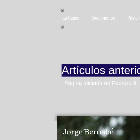
La Causa
Documentos
Prision
Artículos anteri
Página iniciada en Febrero 8,
Jorge Bernabé