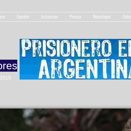
ero
Opinión
Actuacion
Prensa
Reportajes
Colu
ores
 2015