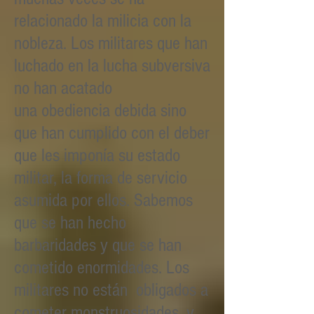
relacionado la milicia con la
nobleza. Los militares que han
luchado en la lucha subversiva
no han acatado
una obediencia debida sino
que han cumplido con el deber
que les imponía su estado
militar, la forma de servicio
asumida por ellos. Sabemos
que se han hecho
barbaridades y que se han
cometido enormidades. Los
militares no están obligados a
cometer monstruosidades, y