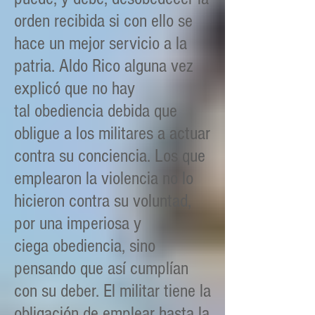
orden recibida si con ello se
hace un mejor servicio a la
patria. Aldo Rico alguna vez
explicó que no hay
tal obediencia debida que
obligue a los militares a actuar
contra su conciencia. Los que
emplearon la violencia no lo
hicieron contra su voluntad,
por una imperiosa y
ciega obediencia, sino
pensando que así cumplían
con su deber. El militar tiene la
obligación de emplear hasta la