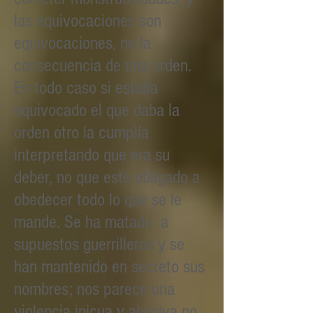
las equivocaciones son
equivocaciones, no la
consecuencia de una orden.
En todo caso si estaba
equivocado el que daba la
orden otro la cumplía
interpretando que era su
deber, no que esté obligado a
obedecer todo lo que se le
mande. Se ha matado a
supuestos guerrilleros y se
han mantenido en secreto sus
nombres; nos parece una
violencia inicua y abusiva no