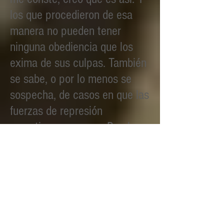
los que procedieron de esa
manera no pueden tener
ninguna obediencia que los
exima de sus culpas. También
se sabe, o por lo menos se
sospecha, de casos en que las
fuerzas de represión
cometieron saqueos. Pruebas
no tengo, pero en su momento
se dijo que una delegación de
la policía federal que actuaba
aquí fue despachada de vuelta
debido a que sus miembros
procedían con ánimo de