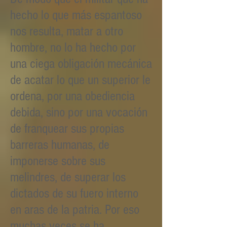
hecho lo que más espantoso
nos resulta, matar a otro
hombre, no lo ha hecho por
una ciega obligación mecánica
de acatar lo que un superior le
ordena, por una obediencia
debida, sino por una vocación
de franquear sus propias
barreras humanas, de
imponerse sobre sus
melindres, de superar los
dictados de su fuero interno
en aras de la patria. Por eso
muchas veces se ha