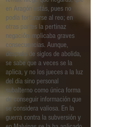
en Aragón estás, pues no
podía torturarse al reo; en
otras partes la pertinaz
negación implicaba graves
consecuencias. Aunque,
después de siglos de abolida,
se sabe que a veces se la
aplica, y no los jueces a la luz
del día sino personal
subalterno como única forma
de conseguir información que
se considera valiosa. En la
guerra contra la subversión y
en Malvinas se la ha aplicado