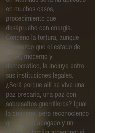
en muchos casos,
procedimiento que
desapruebo con energía.
Condeno la tortura, aunque
reconozco que el estado de
Israel, moderno y
democrático, la incluye entre
sus instituciones legales.
¿Será porque allí se vive una
paz precaria, una paz con
sobresaltos guerrilleros? Igual
la condeno, pero reconociendo
que soy un abogado y un
padre de familia argentino; si