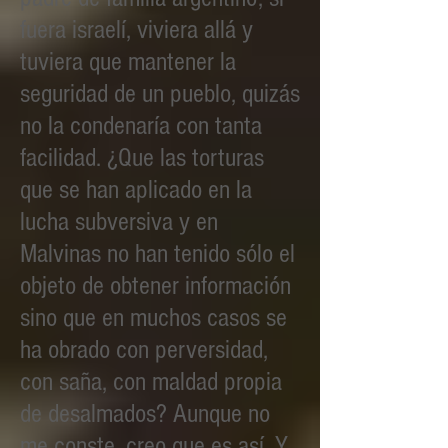
fuera israelí, viviera allá y
tuviera que mantener la
seguridad de un pueblo, quizás
no la condenaría con tanta
facilidad. ¿Que las torturas
que se han aplicado en la
lucha subversiva y en
Malvinas no han tenido sólo el
objeto de obtener información
sino que en muchos casos se
ha obrado con perversidad,
con saña, con maldad propia
de desalmados? Aunque no
me conste, creo que es así. Y