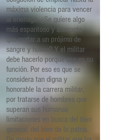
máxima violencia para vencer
al enemigo. ¿Se quiere algo
más espantoso y aterrante
que matar a un prójimo de
sangre y hueso? Y el militar
debe hacerlo porque esa es su
función. Por eso es que se
considera tan digna y
honorable la carrera militar,
por tratarse de hombres que
superan sus humanas
limitaciones en busca del bien
general, del bien de la patria.
De modo que el militar que ha