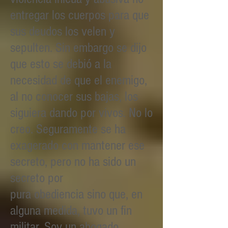
entregar los cuerpos para que
sus deudos los velen y
sepulten. Sin embargo se dijo
que esto se debió a la
necesidad de que el enemigo,
al no conocer sus bajas, los
siguiera dando por vivos. No lo
creo. Seguramente se ha
exagerado con mantener ese
secreto, pero no ha sido un
secreto por
pura obediencia sino que, en
alguna medida, tuvo un fin
militar. Soy un abogado