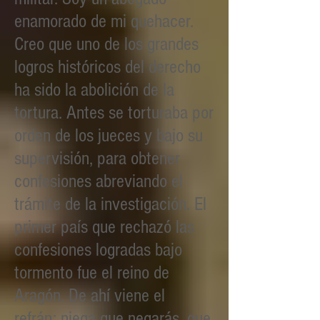
enamorado de mi quehacer.
Creo que uno de los grandes
logros históricos del derecho
ha sido la abolición de la
tortura. Antes se torturaba por
orden de los jueces y bajo su
supervisión, para obtener
confesiones abreviando el
trámite de la investigación. El
primer país que rechazó las
confesiones logradas bajo
tormento fue el reino de
Aragón. De ahí viene el
refrán: niega que negarás, que