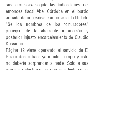
sus cronistas- seguía las indicaciones del
entonces fiscal Abel Córdoba en el burdo
armado de una causa con un artículo titulado
"Se los nombres de los torturadores"
principio de la aberrante imputación y
posterior injusto encarcelamiento de Claudio
Kussman.
Página 12 viene operando al servicio de El
Relato desde hace ya mucho tiempo y esto
no debería sorprender a nadie. Solo a sus
propios redactores ya que sus lectores -si
abren sus ojos- tienen todas las pruebas de
la mentira propagandística que este medio
viene arrojando. Arroyo Salgado lo descubrió
hoy.
Todos podemos tener opiniones diferentes y
cada una debe ser respetada, pero en la
búsqueda de la verdad se deben presentar
los hechos fieles.