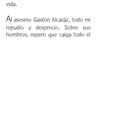
vida.
A
l asesino Gastón Alcaráz, todo mi
repudio y desprecio. Sobre sus
hombros, espero que caiga todo el
peso del destino y de la Ley, que
lamentablemente ante estos
hechos es benigna en relación al
gran e irreparable daño que
causara. También deseo que en
este luctuoso hecho no exista ni
corporación ni complicidad alguna.
Ello no sería justo.
Claudio Kussman
Los Hechos
Gastón Alcaráz, teniente del Comando de