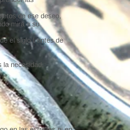
bjetos de ese deseo,
ndo mira a su
de el siglo I antes de
s la necesidad,
o en las estrellas ni en