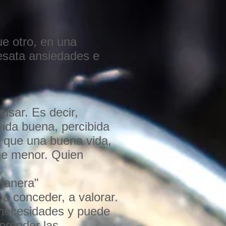
ue otro, en una
desata ansiedades e
sar. Es decir,
ida buena, percibida
s que una buena vida,
aje menor. Quien
 manera"
 a conceder, a valorar.
 necesidades y puede
prender las