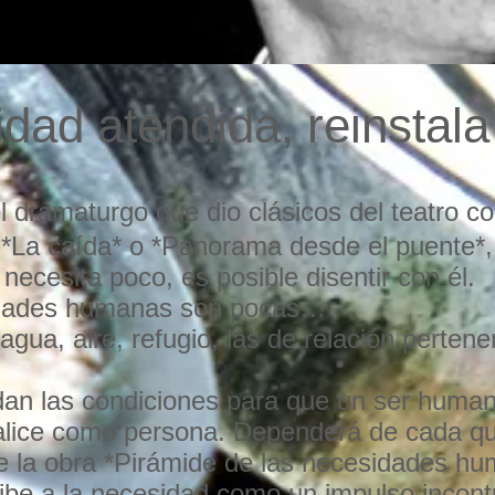
dad atendida, reinstala
 el dramaturgo que dio clásicos del teatro
, *La caída* o *Panorama desde el puente*
ecesita poco, es posible disentir con él.
sidades humanas son pocas…
agua, aire, refugio, las de relación pertene
dan las condiciones para que un ser human
alice como persona. Dependerá de cada qui
de la obra *Pirámide de las necesidades h
e a la necesidad como un impulso incontro