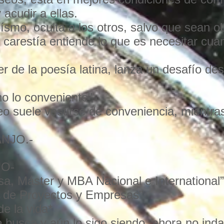
 acudir a ellas.
ísmo, oculta a los otros, salvo que sean o
 carestía entiende lo que es necesitar cua
r de la poesía latina, lanza un desafío des
no lo conveniente"
o suele vestirse de conveniencia, mientra
NJO.-
O-
sa, Máster y MBA Nacional e International”
n de Proyectos y Empresas”
de la vida*
busca y aún lo sigo siendo, ahora no indag