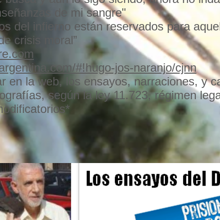
 enseñanzas de mi sangre"
os del infierno están reservados para aque
de crisis moral”
bre.com
argentina.com/#!hugo-jos-naranjo/cjnn
ar en la web, los ensayos, narraciones, y c
ografías, según la ley 11.723, régimen lega
modificatorios*