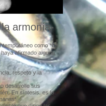
 la armonía-
 contemporáneo como *La
, haya afirmado alguna
ncia, respeto y la
o desarrolle sus
én. En síntesis, es lo
umanas*
lable que dirige las