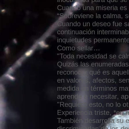
Cuando una miseria es
“Sobreviene la calma, s
Cuando un deseo fue sac
continuación intermina
inquietudes permanente
Como sellar…
"Toda necesidad se calm
Quizás las enumeradas 
reconocer qué es aquel
en valores, afectos, se
medida en términos mat
aprende a necesitar, 
"Requiero esto, no lo ot
Experiencia triste, *en 
También desarrolla su 
discriminarlas de los d