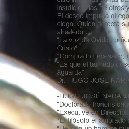
insuficiencias de otros y
El deseo impulsa al ego
ciega. Quien detecta su
alrededor…
“La voz de Ovidio, próce
Cristo*…
"Compra lo necesario, 
“Es que el taimado dese
aguarda”
Dr. HUGO JOSÉ NARA
-HUGO JOSÉ NARANJ
“Doctorado honoris cau
“Executive en Direcció
*El filósofo enamorado 
“He sido un hombre que 