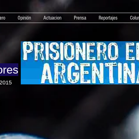
ero
Opinión
Actuacion
Prensa
Reportajes
Colu
ores
 2015