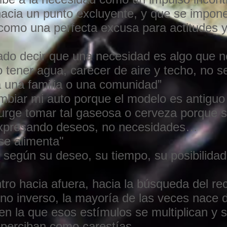
hacia un punto excluyente, y que se impone
como una perfecta excusa para actitudes 
ado decir que una necesidad es algo que 
tener agua, carecer de aire y techo, no s
 una familia o una comunidad”
mbiar mi auto porque el modelo es antiguo
rge tomar tal gaseosa o cerveza porque si
expresando deseos, no necesidades…
 se alimenta"
según su deseo, su tiempo, su posibilidad
tro hacia afuera, hacia la búsqueda del rec
no inverso, la mayoría de las veces nace 
en la que esos estímulos se multiplican y 
 perciban como carestías.