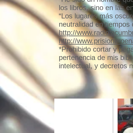
los libros, sino en las
“Los lugares más oscur
neutralidad en tiempos 
http://www.radiolacum
http://www.prisioneroen
*Prohibido cortar y peg
pertenencia de mis bibli
intelectual, y decretos 