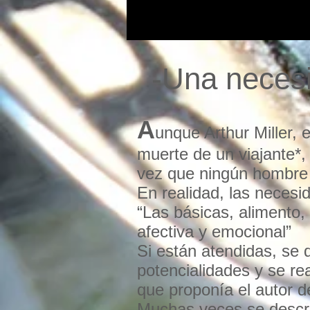
-Una necesi
A
unque Arthur Miller,
muerte de un viajante*
vez que ningún hombre n
En realidad, las nece
“Las básicas, alimento, 
afectiva y emocional”
Si están atendidas, se 
potencialidades y se re
que proponía el autor 
Muchas veces se describ