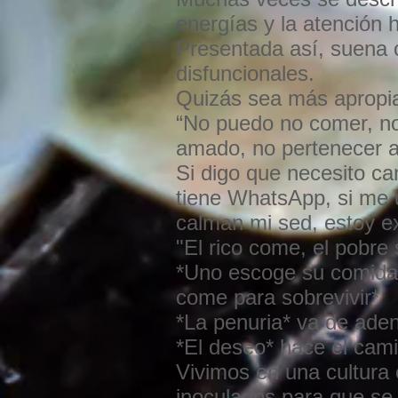
energías y la atención 
Presentada así, suena 
disfuncionales.
Quizás sea más apropi
“No puedo no comer, no 
amado, no pertenecer a
Si digo que necesito ca
tiene WhatsApp, si me u
calman mi sed, estoy 
"El rico come, el pobre
*Uno escoge su comida 
come para sobrevivir*
*La penuria* va de aden
*El deseo* hace el cami
Vivimos en una cultura 
inoculados para que se