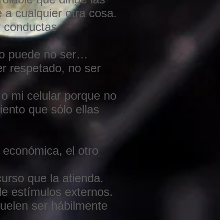
 a cualquier otra cosa.
y conductas
no puede no ser…
er respetado, no ser
 o mi celular porque no
ento que sólo ellas
 económica, el otro
urso que la atienda.
de estímulos externos.
suelen ser hábilmente