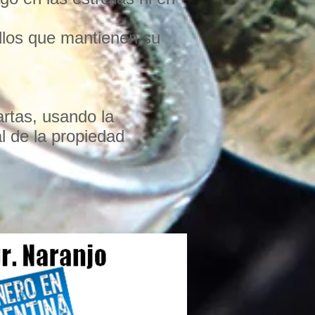
llos que mantienen su
artas, usando la
l de la propiedad