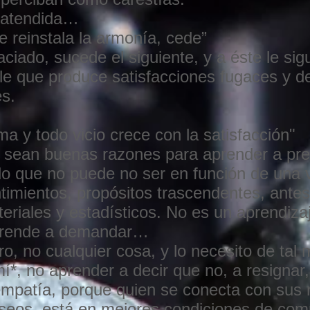
 atendida…
e reinstala la armonía, cede”
iado, sucede el siguiente, y a éste le sig
ble que produce satisfacciones fugaces y 
s.
a y todo vicio crece con la satisfacción"
sean buenas razones para aprender a preci
lo que no puede no ser en función de una v
ntimientos, propósitos trascendentes, ante
eriales y estadísticos. No es un aprendiz
aprende a demandar…
ro, no cualquier cosa, y lo necesito de tal
mí*, no aprender a decir que no, a resignar,
empatía, porque quien se conecta con sus
eseos, está en mejores condiciones de com