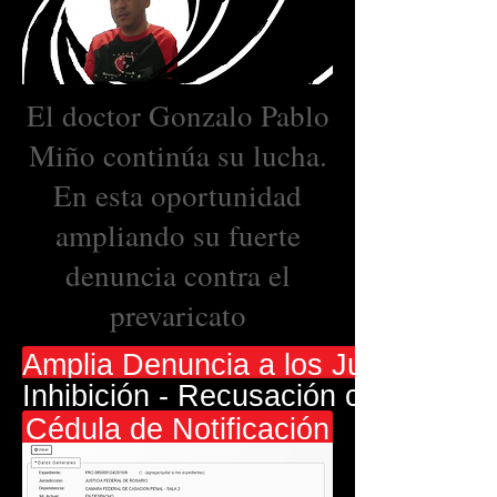
El doctor Gonzalo Pablo
Miño continúa su lucha.
En esta oportunidad
ampliando su fuerte
denuncia contra el
prevaricato
Amplia Denuncia a los Jueces S
Inhibición - Recusación con Causa
Cédula de Notificación