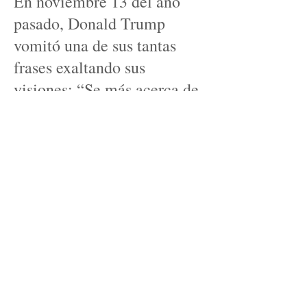
En noviembre 13 del año
pasado, Donald Trump
vomitó una de sus tantas
frases exaltando sus
visiones: “Se más acerca de
ISIS que los Generales,
créanme”. En junio 15 del
corriente, se dirigió a sus
seguidores disparando una
crítica a los militares
americanos: “Nuestros
Generales no saben mucho
sobre ISIS, que no estemos
ganando así lo demuestra”.