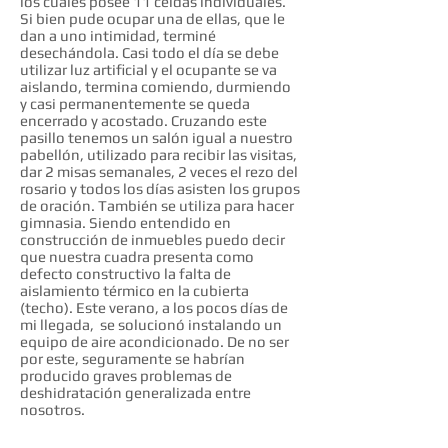
los cuales posee 11 celdas individuales.
Si bien pude ocupar una de ellas, que le
dan a uno intimidad, terminé
desechándola. Casi todo el día se debe
utilizar luz artificial y el ocupante se va
aislando, termina comiendo, durmiendo
y casi permanentemente se queda
encerrado y acostado. Cruzando este
pasillo tenemos un salón igual a nuestro
pabellón, utilizado para recibir las visitas,
dar 2 misas semanales, 2 veces el rezo del
rosario y todos los días asisten los grupos
de oración. También se utiliza para hacer
gimnasia. Siendo entendido en
construcción de inmuebles puedo decir
que nuestra cuadra presenta como
defecto constructivo la falta de
aislamiento térmico en la cubierta
(techo). Este verano, a los pocos días de
mi llegada, se solucionó instalando un
equipo de aire acondicionado. De no ser
por este, seguramente se habrían
producido graves problemas de
deshidratación generalizada entre
nosotros.