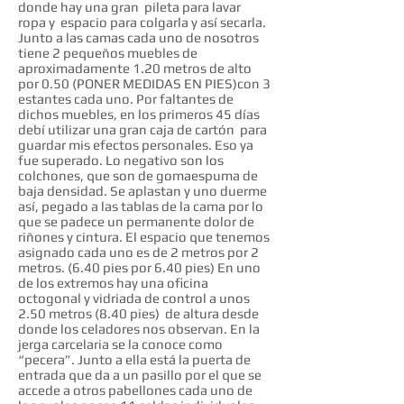
donde hay una gran pileta para lavar
ropa y espacio para colgarla y así secarla.
Junto a las camas cada uno de nosotros
tiene 2 pequeños muebles de
aproximadamente 1.20 metros de alto
por 0.50 (PONER MEDIDAS EN PIES)con 3
estantes cada uno. Por faltantes de
dichos muebles, en los primeros 45 días
debí utilizar una gran caja de cartón para
guardar mis efectos personales. Eso ya
fue superado. Lo negativo son los
colchones, que son de gomaespuma de
baja densidad. Se aplastan y uno duerme
así, pegado a las tablas de la cama por lo
que se padece un permanente dolor de
riñones y cintura. El espacio que tenemos
asignado cada uno es de 2 metros por 2
metros. (6.40 pies por 6.40 pies) En uno
de los extremos hay una oficina
octogonal y vidriada de control a unos
2.50 metros (8.40 pies) de altura desde
donde los celadores nos observan. En la
jerga carcelaria se la conoce como
“pecera”. Junto a ella está la puerta de
entrada que da a un pasillo por el que se
accede a otros pabellones cada uno de