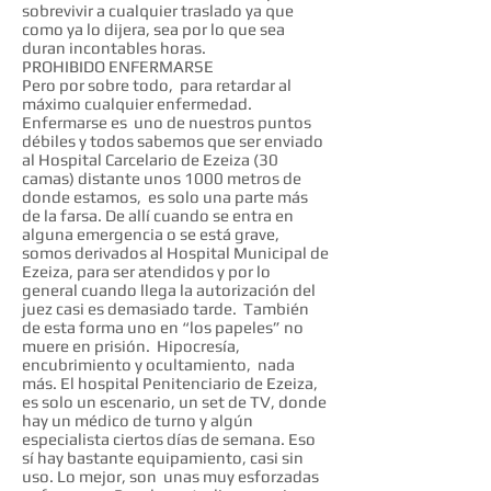
sobrevivir a cualquier traslado ya que
como ya lo dijera, sea por lo que sea
duran incontables horas.
PROHIBIDO ENFERMARSE
Pero por sobre todo, para retardar al
máximo cualquier enfermedad.
Enfermarse es uno de nuestros puntos
débiles y todos sabemos que ser enviado
al Hospital Carcelario de Ezeiza (30
camas) distante unos 1000 metros de
donde estamos, es solo una parte más
de la farsa. De allí cuando se entra en
alguna emergencia o se está grave,
somos derivados al Hospital Municipal de
Ezeiza, para ser atendidos y por lo
general cuando llega la autorización del
juez casi es demasiado tarde. También
de esta forma uno en “los papeles” no
muere en prisión. Hipocresía,
encubrimiento y ocultamiento, nada
más. El hospital Penitenciario de Ezeiza,
es solo un escenario, un set de TV, donde
hay un médico de turno y algún
especialista ciertos días de semana. Eso
sí hay bastante equipamiento, casi sin
uso. Lo mejor, son unas muy esforzadas