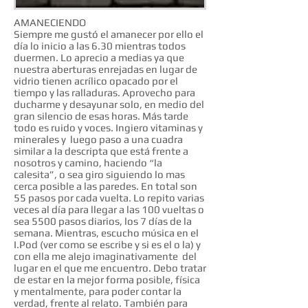
AMANECIENDO
Siempre me gustó el amanecer por ello el
día lo inicio a las 6.30 mientras todos
duermen. Lo aprecio a medias ya que
nuestra aberturas enrejadas en lugar de
vidrio tienen acrílico opacado por el
tiempo y las ralladuras. Aprovecho para
ducharme y desayunar solo, en medio del
gran silencio de esas horas. Más tarde
todo es ruido y voces. Ingiero vitaminas y
minerales y luego paso a una cuadra
similar a la descripta que está frente a
nosotros y camino, haciendo “la
calesita”, o sea giro siguiendo lo mas
cerca posible a las paredes. En total son
55 pasos por cada vuelta. Lo repito varias
veces al día para llegar a las 100 vueltas o
sea 5500 pasos diarios, los 7 días de la
semana. Mientras, escucho música en el
I.Pod (ver como se escribe y si es el o la) y
con ella me alejo imaginativamente del
lugar en el que me encuentro. Debo tratar
de estar en la mejor forma posible, física
y mentalmente, para poder contar la
verdad, frente al relato. También para