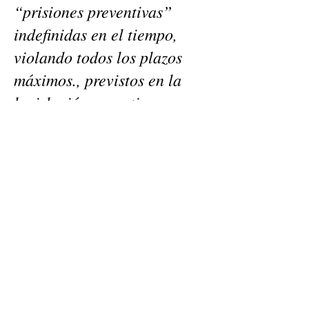
“prisiones preventivas”
indefinidas en el tiempo,
violando todos los plazos
máximos., previstos en la
legislación argentina y
tratados internacionales.
Señor, de esto se trata, de
injusticias. No de dejar
libres a culpables. Se trata
de terminar con violaciones.
No se trata de invadir otro
poder del estado”
SEÑOR GIOVARRUSCIO